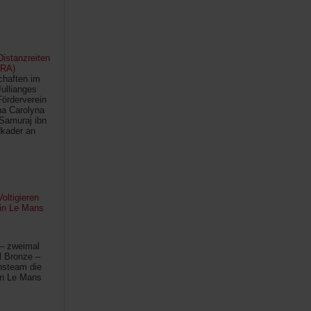
istanzreiten
FRA)
chaften im
Jullianges
Förderverein
na Carolyna
Samuraj ibn
kader an
oltigieren
 in Le Mans
 – zweimal
l Bronze –
hsteam die
in Le Mans