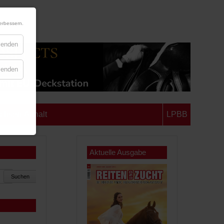
erbessern.
blenden
blenden
chsen-Anhalt
LPBB
Aktuelle Ausgabe
Suchen