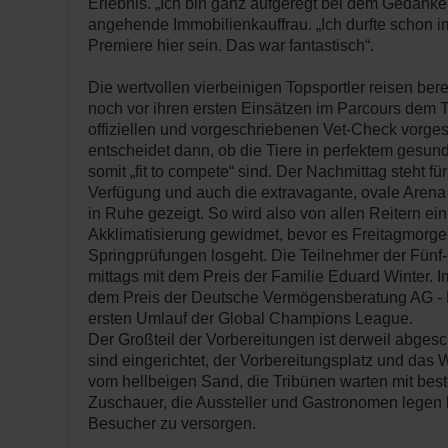
Erlebnis. „Ich bin ganz aufgeregt bei dem Gedanken
angehende Immobilienkauffrau. „Ich durfte schon im
Premiere hier sein. Das war fantastisch“.
Die wertvollen vierbeinigen Topsportler reisen be
noch vor ihren ersten Einsätzen im Parcours dem Tu
offiziellen und vorgeschriebenen Vet-Check vorges
entscheidet dann, ob die Tiere in perfektem gesun
somit „fit to compete“ sind. Der Nachmittag steht für
Verfügung und auch die extravagante, ovale Arena 
in Ruhe gezeigt. So wird also von allen Reitern ei
Akklimatisierung gewidmet, bevor es Freitagmorge
Springprüfungen losgeht. Die Teilnehmer der Fünf-
mittags mit dem Preis der Familie Eduard Winter. I
dem Preis der Deutsche Vermögensberatung AG - 
ersten Umlauf der Global Champions League.
Der Großteil der Vorbereitungen ist derweil abges
sind eingerichtet, der Vorbereitungsplatz und das 
vom hellbeigen Sand, die Tribünen warten mit best
Zuschauer, die Aussteller und Gastronomen legen 
Besucher zu versorgen.