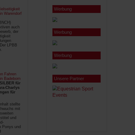
Werbung
lseitigkeit
 in Warendorf
(BNCH)
Aktiven auch
ewerb, der
Werbung
tigkeit
ilungen
 Der LPBB
n.
Werbung
en Fahren
Unsere Partner
 in Badeborn
SILBER für
ra-Charlys
ngen für
halt stellte
chwuchs mit
sweiten
titel und
d-
en Ponys und
d