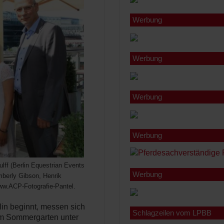
Werbung
Werbung
Werbung
Werbung
ulff (Berlin Equestrian Events
Werbung
berly Gibson, Henrik
ww.ACP-Fotografie-Pantel.
in beginnt, messen sich
Schlagzeilen vom LPBB
 im Sommergarten unter