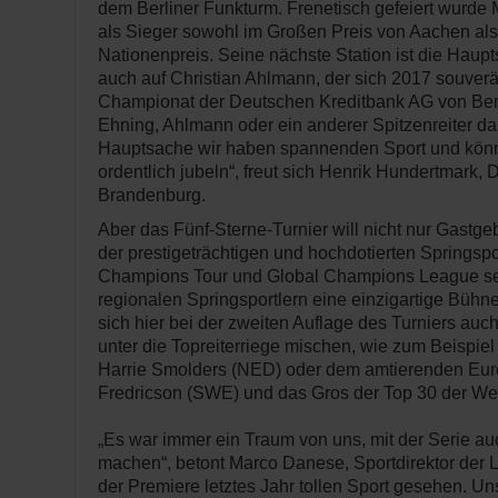
dem Berliner Funkturm. Frenetisch gefeiert wurde
als Sieger sowohl im Großen Preis von Aachen als
Nationenpreis. Seine nächste Station ist die Hauptst
auch auf Christian Ahlmann, der sich 2017 souver
Championat der Deutschen Kreditbank AG von Berli
Ehning, Ahlmann oder ein anderer Spitzenreiter d
Hauptsache wir haben spannenden Sport und kön
ordentlich jubeln“, freut sich Henrik Hundertmark, 
Brandenburg.
Aber das Fünf-Sterne-Turnier will nicht nur Gast
der prestigeträchtigen und hochdotierten Springsp
Champions Tour und Global Champions League se
regionalen Springsportlern eine einzigartige Bühne
sich hier bei der zweiten Auflage des Turniers auc
unter die Topreiterriege mischen, wie zum Beispie
Harrie Smolders (NED) oder dem amtierenden Eur
Fredricson (SWE) und das Gros der Top 30 der Wel
„Es war immer ein Traum von uns, mit der Serie auc
machen“, betont Marco Danese, Sportdirektor der
der Premiere letztes Jahr tollen Sport gesehen. U