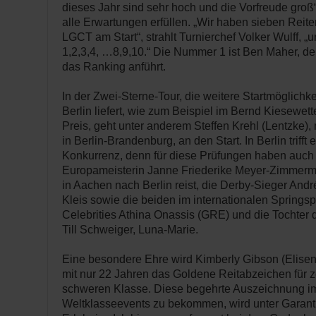
dieses Jahr sind sehr hoch und die Vorfreude groß“.
alle Erwartungen erfüllen. „Wir haben sieben Reit
LGCT am Start“, strahlt Turnierchef Volker Wulff,
1,2,3,4, …8,9,10.“ Die Nummer 1 ist Ben Maher, de
das Ranking anführt.
In der Zwei-Sterne-Tour, die weitere Startmöglich
Berlin liefert, wie zum Beispiel im Bernd Kiesewe
Preis, geht unter anderem Steffen Krehl (Lentzke)
in Berlin-Brandenburg, an den Start. In Berlin trifft
Konkurrenz, denn für diese Prüfungen haben auch
Europameisterin Janne Friederike Meyer-Zimmerm
in Aachen nach Berlin reist, die Derby-Sieger An
Kleis sowie die beiden im internationalen Springsp
Celebrities Athina Onassis (GRE) und die Tochter 
Till Schweiger, Luna-Marie.
Eine besondere Ehre wird Kimberly Gibson (Elisenau
mit nur 22 Jahren das Goldene Reitabzeichen für z
schweren Klasse. Diese begehrte Auszeichnung 
Weltklasseevents zu bekommen, wird unter Garant