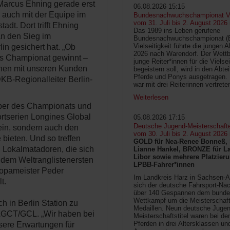
 Marcus Ehning gerade erst
06.08.2026 15:15
 auch mit der Equipe im
Bundesnachwuchschampionat Vie
vom 31. Juli bis 2. August 2026
adt. Dort trifft Ehning
Das 1989 ins Leben gerufene
än den Sieg im
Bundesnachwuchschampionat 
Vielseitigkeit führte die jungen 
n gesichert hat. „Ob
2026 nach Warendorf. Der Wettb
as Championat gewinnt –
junge Reiter*innen für die Vielsei
nen mit unseren Kunden
begeistern soll, wird in den Abte
Pferde und Ponys ausgetragen.
DKB-Regionalleiter Berlin-
war mit drei Reiterinnen vertrete
Weiterlesen
geber des Championats und
ortserien Longines Global
05.08.2026 17:15
Deutsche Jugend-Meisterschaft
in, sondern auch den
vom 30. Juli bis 2. August 2026
 bieten. Und so treffen
GOLD für Nea-Renee Bonneß, 
h Lokalmatadoren, die sich
Lianne Hankel, BRONZE für La
Libor sowie mehrere Platzieru
l dem Weltranglistenersten
LPBB-Fahrer*innen
opameister Peder
Im Landkreis Harz in Sachsen-An
t.
sich der deutsche Fahrsport-Na
über 140 Gespannen dem bunde
Wettkampf um die Meisterschafts
h in Berlin Station zu
Medaillen. Neun deutsche Jugen
 LGCT/GCL. „Wir haben bei
Meisterschaftstitel waren bei d
Pferden in drei Altersklassen un
nsere Erwartungen für