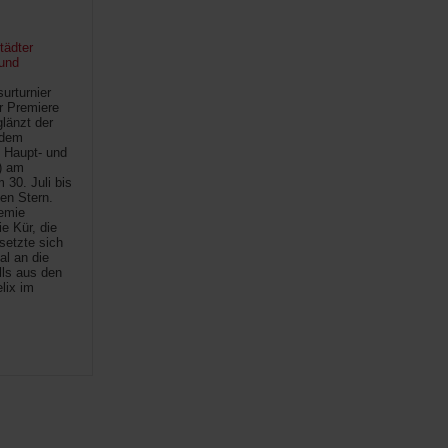
tädter
und
urturnier
r Premiere
länzt der
 dem
 Haupt- und
) am
30. Juli bis
ten Stern.
demie
e Kür, die
setzte sich
al an die
lls aus den
lix im