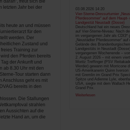
 daran“, freut sich die
 letzten Jahr bei der
03.08.2026 14:20
Vier-Sterne-Dressurturnier „Neus
Pferdesommer“ auf dem Haupt- 
Landgestüt Neustadt (Dosse)
reits heute an und müssen
Deutschland hat ein neues Dress
auf Vier-Sterne-Niveau: Nach de
rniertierarzt für den
im vergangenen Jahr als CDI3* g
tellt werden. Der
„Neustädter Pferdesommer“ auf
dheitlichen Zustand und
Gelände des Brandenburgischen
Landgestüts in Neustadt (Dosse
 freies Training zur
vergangenen Wochenende – vom 
wird den Pferden bereits
2. August 2026 – mit einem vier
Moritz Treffinger (PSV Reitaka
n Tag der Ankunft und
Werder) gewann mit Morricone di
n ab 8.30 Uhr mit den
US-Amerikanerin Quinn Iverson 
Sterne-Tour starten dann
mit Gremlin im Grand Prix Speci
Spitze und Adienne Lyle, ebenfa
m Anschluss geht es mit
USA, siegte mit dem Wallach He
DVAG bereits in den
Grand Prix.
Weiterlesen
chlossen. Die Stallungen
Wettkampfoval strahlen
en Aussichten auf die
letzte Hand an, um die