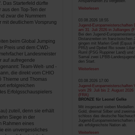
Anspannarten zu vergeben.
 Das Starterfeld dürfte
Weiterlesen
er aus den Top-Ten der
 „und zwar die Nummern
03.08.2026 18:55
r mit deutlichem Vorsprung
Jugend-Europameisterschaften D
am 31. Juli 2026 in Jullianges (
Bei den Jugend-Europameisters
Distanzreiten im französischen 
keiten beim Global Jumping
gingen mit Marlen Grell (Equus 
tter Preis und dem CWD-
PRU) und Djebel Rio sowie Lilia
Ruml (PSG Ruppiner Land) und 
, mehrfacher Landesmeister
Samal zwei LPBB-Landesjugend
 er auf aufregende
den Start.
 genannt: Team-Welt- und -
Weiterlesen
ann, die direkt vom CHIO
dré Thieme und Thomas
03.08.2026 17:00
ort erfolgreichen
Jugend-Europameisterschaften V
vom 29. Juli bis 2. August 2026
des Erfolgsschauspielers
(FRA)
BRONZE für Leonel Gelke
Mit insgesamt sieben Medaillen
) zuteil, denn sie erhält
Gold, dreimal Silber und zweima
schloss das deutsche Nachwuc
ehn Siege in der
Jugend-Europameisterschaften 
im Rahmen eines
als erfolgreichste Nation ab.
ie ein unvergessliches
Weiterlesen