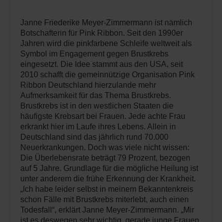
Janne Friederike Meyer-Zimmermann ist nämlich
Botschafterin für Pink Ribbon. Seit den 1990er
Jahren wird die pinkfarbene Schleife weltweit als
Symbol im Engagement gegen Brustkrebs
eingesetzt. Die Idee stammt aus den USA, seit
2010 schafft die gemeinnützige Organisation Pink
Ribbon Deutschland hierzulande mehr
Aufmerksamkeit für das Thema Brustkrebs.
Brustkrebs ist in den westlichen Staaten die
häufigste Krebsart bei Frauen. Jede achte Frau
erkrankt hier im Laufe ihres Lebens. Allein in
Deutschland sind das jährlich rund 70.000
Neuerkrankungen. Doch was viele nicht wissen:
Die Überlebensrate beträgt 79 Prozent, bezogen
auf 5 Jahre. Grundlage für die mögliche Heilung ist
unter anderem die frühe Erkennung der Krankheit.
„Ich habe leider selbst in meinem Bekanntenkreis
schon Fälle mit Brustkrebs miterlebt, auch einen
Todesfall“, erklärt Janne Meyer-Zimmermann. „Mir
ist es deswegen sehr wichtig, gerade junge Frauen