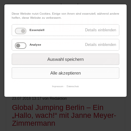
|
|
07. August 2026
Impressum
Kontakt
Datenschutz
Diese Website nutzt Cookies. Einige von ihnen sind essenziell, während andere
helfen, diese Website zu verbessern.
Details einblenden
Essenziell
Details einblenden
Analyse
Werbung
Auswahl speichern
Alle akzeptieren
Menü
Impressum
Datenschutz
23.07.2018 13:17
von Redaktion
Global Jumping Berlin – Ein
„Hallo, wach!“ mit Janne Meyer-
Zimmermann