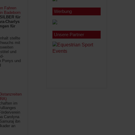
en Fahren
Werbung
 in Badeborn
SILBER für
ra-Charlys
ngen für
Unsere Partner
halt stellte
chwuchs mit
sweiten
titel und
d-
en Ponys und
d
istanzreiten
FRA)
chaften im
Jullianges
Förderverein
na Carolyna
Samuraj ibn
kader an