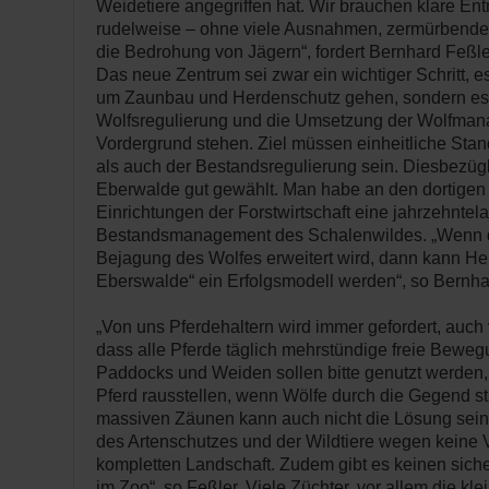
Weidetiere angegriffen hat. Wir brauchen klare E
rudelweise – ohne viele Ausnahmen, zermürben
die Bedrohung von Jägern“, fordert Bernhard Feßle
Das neue Zentrum sei zwar ein wichtiger Schritt, es
um Zaunbau und Herdenschutz gehen, sondern es
Wolfsregulierung und die Umsetzung der Wolfma
Vordergrund stehen. Ziel müssen einheitliche Sta
als auch der Bestandsregulierung sein. Diesbezügli
Eberwalde gut gewählt. Man habe an den dortigen 
Einrichtungen der Forstwirtschaft eine jahrzehntel
Bestandsmanagement des Schalenwildes. „Wenn d
Bejagung des Wolfes erweitert wird, dann kann H
Eberswalde“ ein Erfolgsmodell werden“, so Bernha
„Von uns Pferdehaltern wird immer gefordert, auc
dass alle Pferde täglich mehrstündige freie Bewegu
Paddocks und Weiden sollen bitte genutzt werden,
Pferd rausstellen, wenn Wölfe durch die Gegend s
massiven Zäunen kann auch nicht die Lösung sein.
des Artenschutzes und der Wildtiere wegen keine
kompletten Landschaft. Zudem gibt es keinen sic
im Zoo“, so Feßler. Viele Züchter, vor allem die kl