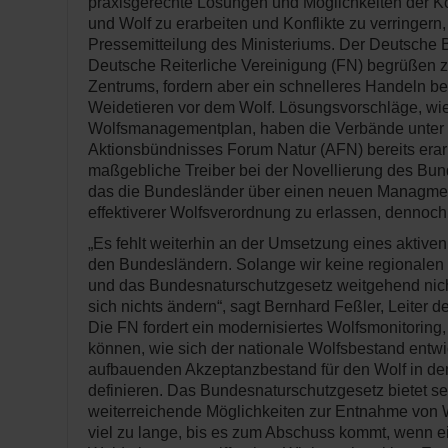
praxisgerechte Lösungen und Möglichkeiten der K
und Wolf zu erarbeiten und Konflikte zu verringern, 
Pressemitteilung des Ministeriums. Der Deutsche
Deutsche Reiterliche Vereinigung (FN) begrüßen z
Zentrums, fordern aber ein schnelleres Handeln b
Weidetieren vor dem Wolf. Lösungsvorschläge, wi
Wolfsmanagementplan, haben die Verbände unter
Aktionsbündnisses Forum Natur (AFN) bereits erar
maßgebliche Treiber bei der Novellierung des Bu
das die Bundesländer über einen neuen Managm
effektiverer Wolfsverordnung zu erlassen, dennoch
„Es fehlt weiterhin an der Umsetzung eines aktiv
den Bundesländern. Solange wir keine regionale
und das Bundesnaturschutzgesetz weitgehend nich
sich nichts ändern“, sagt Bernhard Feßler, Leiter 
Die FN fordert ein modernisiertes Wolfsmonitoring
können, wie sich der nationale Wolfsbestand entwi
aufbauenden Akzeptanzbestand für den Wolf in d
definieren. Das Bundesnaturschutzgesetz bietet sei
weiterreichende Möglichkeiten zur Entnahme von W
viel zu lange, bis es zum Abschuss kommt, wenn e