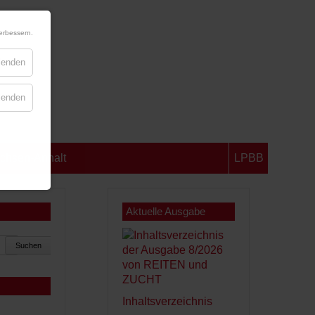
erbessern.
blenden
blenden
chsen-Anhalt
LPBB
Aktuelle Ausgabe
Suchen
Inhaltsverzeichnis