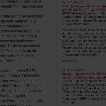
ntnahmeregelungen – auch
05.08.2026 17:15
de Genehmigungswege und
Deutsche Jugend-Meisterschaft
vom 30. Juli bis 2. August 2026
r.
GOLD für Nea-Renee Bonneß, 
 dürfe dort aber nicht bloß
Lianne Hankel, BRONZE für La
Libor sowie mehrere Platzieru
 müssen vielmehr die
LPBB-Fahrer*innen
nagementpläne im
Im Landkreis Harz in Sachsen-An
ndards sowohl im Schutz
sich der deutsche Fahrsport-Na
ch sei der Standort in
über 140 Gespannen dem bunde
Wettkampf um die Meisterschafts
wissenschaftlicheren
Medaillen. Neun deutsche Jugen
ange Tradition im Aktiven
Meisterschaftstitel waren bei d
ie Palette nun um die
Pferden in drei Altersklassen un
Anspannarten zu vergeben.
erdenschutz „made in
Weiterlesen
rd Feßler.
03.08.2026 18:55
h von Seiten des BMEL,
Jugend-Europameisterschaften D
ng erhalten. Offenställe,
am 31. Juli 2026 in Jullianges (
 aber wer möchte sein
Bei den Jugend-Europameisters
Distanzreiten im französischen 
treifen? Und der Bau von
gingen mit Marlen Grell (Equus 
 Wir wollen schon allein
PRU) und Djebel Rio sowie Lilia
Ruml (PSG Ruppiner Land) und 
 Verzäunung der
Samal zwei LPBB-Landesjugend
heren Herdenschutz – außer
den Start.
einen, stünden quasi