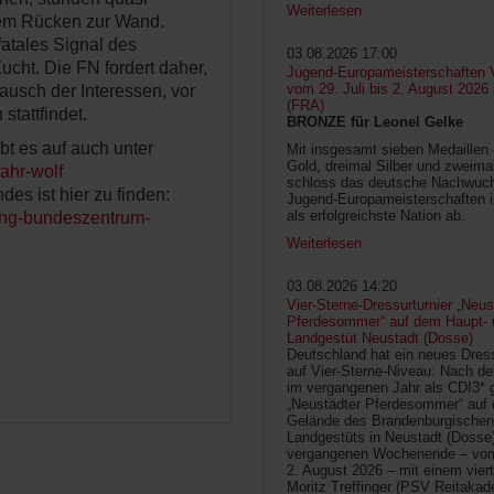
Weiterlesen
 dem Rücken zur Wand.
fatales Signal des
03.08.2026 17:00
ucht. Die FN fordert daher,
Jugend-Europameisterschaften V
vom 29. Juli bis 2. August 2026
usch der Interessen, vor
(FRA)
stattfindet.
BRONZE für Leonel Gelke
t es auf auch unter
Mit insgesamt sieben Medaillen
Gold, dreimal Silber und zweima
ahr-wolf
schloss das deutsche Nachwuc
s ist hier zu finden:
Jugend-Europameisterschaften 
als erfolgreichste Nation ab.
ung-bundeszentrum-
Weiterlesen
03.08.2026 14:20
Vier-Sterne-Dressurturnier „Neus
Pferdesommer“ auf dem Haupt- 
Landgestüt Neustadt (Dosse)
Deutschland hat ein neues Dress
auf Vier-Sterne-Niveau: Nach de
im vergangenen Jahr als CDI3* g
„Neustädter Pferdesommer“ auf
Gelände des Brandenburgischen
Landgestüts in Neustadt (Dosse
vergangenen Wochenende – vom 
2. August 2026 – mit einem vier
Moritz Treffinger (PSV Reitaka