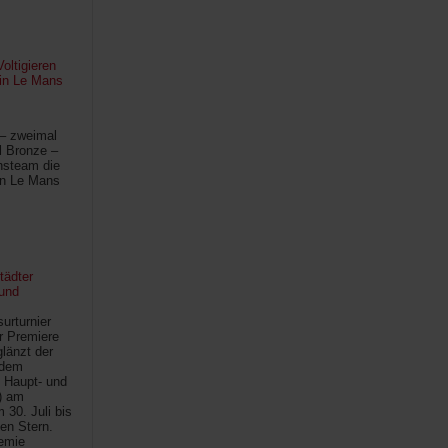
oltigieren
 in Le Mans
 – zweimal
l Bronze –
hsteam die
in Le Mans
tädter
und
urturnier
r Premiere
länzt der
 dem
 Haupt- und
) am
30. Juli bis
ten Stern.
demie