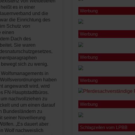
oexistenz von Weidetieren
heißt es in einer
Werbung
 Bauernverband und die
war die Einrichtung des
eim Schutz von
e einen
Werbung
 dem Dach des
beitet. Sie waren
ndesnaturschutzgesetzes,
Werbung
enentparagraphen
 bewegt sich zu wenig.
en Wolfsmanagements in
n Wolfsverordnungen haben
Werbung
t angewandt wird, wird
des FN-Hauptstadtbüros.
, um nachvollziehen zu
Werbung
ckelt und um einen darauf
en Bundesländern zu
t seiner Novellierung
ölfen. „Es dauert aber
Schlagzeilen vom LPBB
in Wolf nachweislich