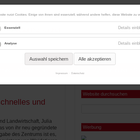
site nutzt Cookies. Einige von ihnen sind essenziell, während andere helfen, diese Website zu v
Werbung
Details ein
Essenziell
Details ein
Analyse
Auswahl speichern
Alle akzeptieren
ermine
Abonnements
Pferdemaps
Ausschreibungen Sa
Impressum
Datenschutz
Miniabonnement
Jahresabonnement
Website durchsuchen
schnelles und
nd Landwirtschaft, Julia
Werbung
as von ihr neu gegründete
gabe des Zentrums ist es,