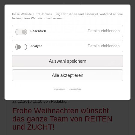
|
|
08. August 2026
Impressum
Kontakt
Datenschutz
Diese Website nutzt Cookies. Einige von ihnen sind essenziell, während andere
helfen, diese Website zu verbessern.
Details einblenden
Essenziell
Details einblenden
Analyse
Werbung
Auswahl speichern
Alle akzeptieren
Menü
Impressum
Datenschutz
22.12.2018 11:10
von Redaktion
Frohe Weihnachten wünscht
das ganze Team von REITEN
und ZUCHT!