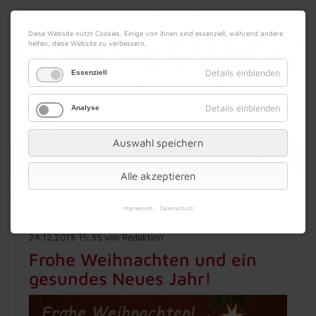
|
|
07. August 2026
Impressum
Kontakt
Datenschutz
Diese Website nutzt Cookies. Einige von ihnen sind essenziell, während andere
helfen, diese Website zu verbessern.
Details einblenden
Essenziell
Details einblenden
Analyse
Werbung
Auswahl speichern
Alle akzeptieren
Menü
Impressum
Datenschutz
24.12.2013 15:35
von Redaktion
Frohe Weihnachten und ein
gesundes Neues Jahr!