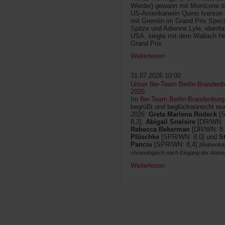
Werder) gewann mit Morricone di
US-Amerikanerin Quinn Iverson 
mit Gremlin im Grand Prix Speci
Spitze und Adienne Lyle, ebenfa
USA, siegte mit dem Wallach He
Grand Prix.
Weiterlesen
31.07.2026 10:00
Unser 8er-Team Berlin-Brandenbu
2026
Im
8er-Team Berlin-Brandenburg
begrüßt und beglückwünscht wur
2026:
Greta Marlena Rodeck
[
8,2],
Abigail Snelsire
[DR/WN: 
Rebecca Bekerman
[DR/WN: 8,
Plüschke
[SPR/WN: 8,0] und
S
Panciu
[SPR/WN: 8,4]
[Reihenfol
chronologisch nach Eingang der Anme
Weiterlesen