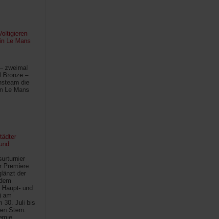
oltigieren
 in Le Mans
 – zweimal
l Bronze –
hsteam die
in Le Mans
tädter
und
urturnier
r Premiere
länzt der
 dem
 Haupt- und
) am
30. Juli bis
ten Stern.
demie