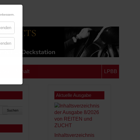
erbessern.
blenden
blenden
chsen-Anhalt
LPBB
Aktuelle Ausgabe
Suchen
Inhaltsverzeichnis