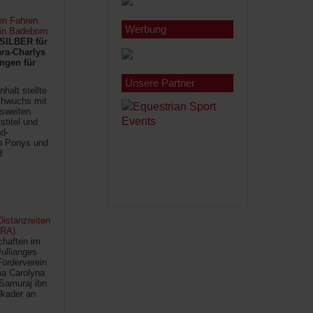
en Fahren
Werbung
 in Badeborn
SILBER für
ra-Charlys
ngen für
Unsere Partner
halt stellte
chwuchs mit
sweiten
titel und
d-
en Ponys und
d
istanzreiten
FRA)
chaften im
Jullianges
Förderverein
na Carolyna
Samuraj ibn
kader an