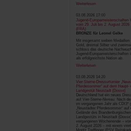
Weiterlesen
03.08.2026 17:00
Jugend-Europameisterschaften V
vom 29. Juli bis 2. August 2026
(FRA)
BRONZE für Leonel Gelke
Mit insgesamt sieben Medaillen
Gold, dreimal Silber und zweima
schloss das deutsche Nachwuc
Jugend-Europameisterschaften 
als erfolgreichste Nation ab.
Weiterlesen
03.08.2026 14:20
Vier-Sterne-Dressurturnier „Neus
Pferdesommer“ auf dem Haupt- 
Landgestüt Neustadt (Dosse)
Deutschland hat ein neues Dress
auf Vier-Sterne-Niveau: Nach de
im vergangenen Jahr als CDI3* g
„Neustädter Pferdesommer“ auf
Gelände des Brandenburgischen
Landgestüts in Neustadt (Dosse
vergangenen Wochenende – vom 
2. August 2026 – mit einem vier
Moritz Treffinger (PSV Reitaka