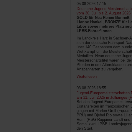
05.08.2026 17:15
Deutsche Jugend-Meisterschaft
vom 30. Juli bis 2. August 2026
GOLD für Nea-Renee Bonneß, 
Lianne Hankel, BRONZE für La
Libor sowie mehrere Platzieru
LPBB-Fahrer*innen
Im Landkreis Harz in Sachsen-An
sich der deutsche Fahrsport-Na
über 140 Gespannen dem bunde
Wettkampf um die Meisterschafts
Medaillen. Neun deutsche Jugen
Meisterschaftstitel waren bei d
Pferden in drei Altersklassen un
Anspannarten zu vergeben.
Weiterlesen
03.08.2026 18:55
Jugend-Europameisterschaften D
am 31. Juli 2026 in Jullianges (
Bei den Jugend-Europameisters
Distanzreiten im französischen 
gingen mit Marlen Grell (Equus 
PRU) und Djebel Rio sowie Lilia
Ruml (PSG Ruppiner Land) und 
Samal zwei LPBB-Landesjugend
den Start.