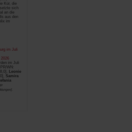
e Kür, die
setzte sich
al an die
lls aus den
lix im
rg im Juli
 2026
den im Juli
SPR/WN:
8,0],
Leonie
0],
Samira
tefania
ge
.
ldungen]