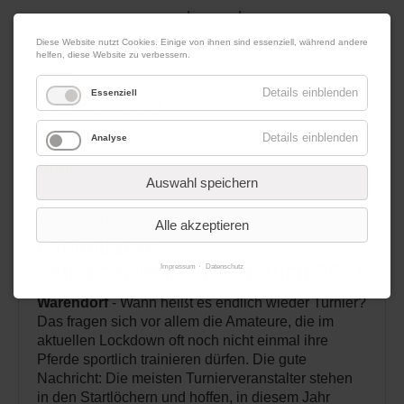
|
|
08. August 2026
Impressum
Kontakt
Datenschutz
Diese Website nutzt Cookies. Einige von ihnen sind essenziell, während andere
helfen, diese Website zu verbessern.
Werbung
Details einblenden
Essenziell
Details einblenden
Analyse
Menü
Auswahl speichern
02.02.2021 11:40
von Redaktion
Alle akzeptieren
FN-Initiative
#endlichwiederturnier auch 2021
Impressum
Datenschutz
Warendorf
- Wann heißt es endlich wieder Turnier?
Das fragen sich vor allem die Amateure, die im
aktuellen Lockdown oft noch nicht einmal ihre
Pferde sportlich trainieren dürfen. Die gute
Nachricht: Die meisten Turnierveranstalter stehen
in den Startlöchern und hoffen, in diesem Jahr