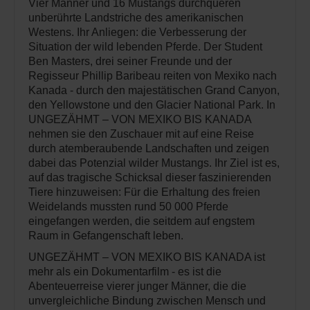
Vier Männer und 16 Mustangs durchqueren
unberührte Landstriche des amerikanischen
Westens. Ihr Anliegen: die Verbesserung der
Situation der wild lebenden Pferde. Der Student
Ben Masters, drei seiner Freunde und der
Regisseur Phillip Baribeau reiten von Mexiko nach
Kanada - durch den majestätischen Grand Canyon,
den Yellowstone und den Glacier National Park. In
UNGEZÄHMT – VON MEXIKO BIS KANADA
nehmen sie den Zuschauer mit auf eine Reise
durch atemberaubende Landschaften und zeigen
dabei das Potenzial wilder Mustangs. Ihr Ziel ist es,
auf das tragische Schicksal dieser faszinierenden
Tiere hinzuweisen: Für die Erhaltung des freien
Weidelands mussten rund 50 000 Pferde
eingefangen werden, die seitdem auf engstem
Raum in Gefangenschaft leben.
UNGEZÄHMT – VON MEXIKO BIS KANADA ist
mehr als ein Dokumentarfilm - es ist die
Abenteuerreise vierer junger Männer, die die
unvergleichliche Bindung zwischen Mensch und