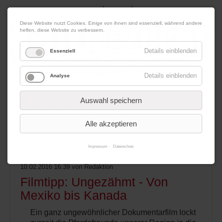
|
|
06. August 2026
Impressum
Kontakt
Datenschutz
Diese Website nutzt Cookies. Einige von ihnen sind essenziell, während andere
helfen, diese Website zu verbessern.
Details einblenden
Essenziell
Details einblenden
Analyse
Werbung
Auswahl speichern
Alle akzeptieren
Menü
Impressum
Datenschutz
10.02.2016 16:39
von Redaktion
Filmtipp: Ungezähmt - Von
Mexiko bis Kanada
Ein ganz ungewöhnlicher Dokumentarfilm lockt