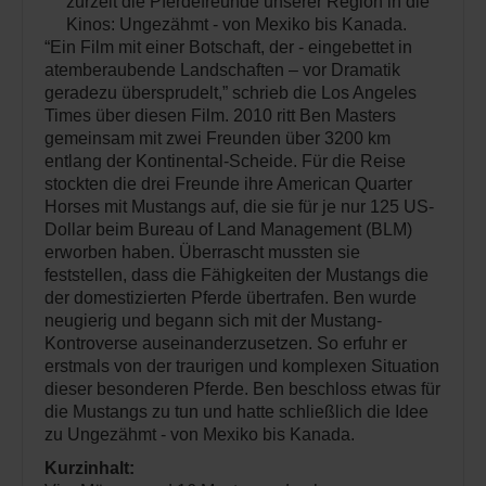
zurzeit die Pferdefreunde unserer Region in die
Kinos: Ungezähmt - von Mexiko bis Kanada.
“Ein Film mit einer Botschaft, der - eingebettet in
atemberaubende Landschaften – vor Dramatik
geradezu übersprudelt,” schrieb die Los Angeles
Times über diesen Film. 2010 ritt Ben Masters
gemeinsam mit zwei Freunden über 3200 km
entlang der Kontinental-Scheide. Für die Reise
stockten die drei Freunde ihre American Quarter
Horses mit Mustangs auf, die sie für je nur 125 US-
Dollar beim Bureau of Land Management (BLM)
erworben haben. Überrascht mussten sie
feststellen, dass die Fähigkeiten der Mustangs die
der domestizierten Pferde übertrafen. Ben wurde
neugierig und begann sich mit der Mustang-
Kontroverse auseinanderzusetzen. So erfuhr er
erstmals von der traurigen und komplexen Situation
dieser besonderen Pferde. Ben beschloss etwas für
die Mustangs zu tun und hatte schließlich die Idee
zu Ungezähmt - von Mexiko bis Kanada.
Kurzinhalt: