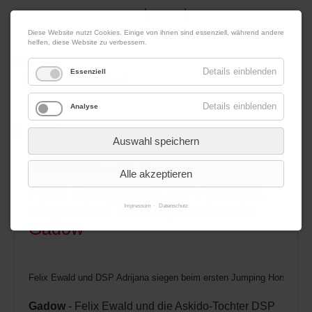
|
|
07. August 2026
Impressum
Kontakt
Datenschutz
Diese Website nutzt Cookies. Einige von ihnen sind essenziell, während andere
helfen, diese Website zu verbessern.
Werbung
Details einblenden
Essenziell
Details einblenden
Analyse
Menü
Auswahl speichern
13.07.2020 08:09
von Redaktion
Alle akzeptieren
Felix Ewald und DSP Adrijana
siegen bei Turnierpremiere in
Impressum
Datenschutz
Gadow
Felix Ewald und DSP Adrijana siegen beim ersten Jumping Horse Eve
Gadow
- Felix Ewald und die Askido-Tochter DSP