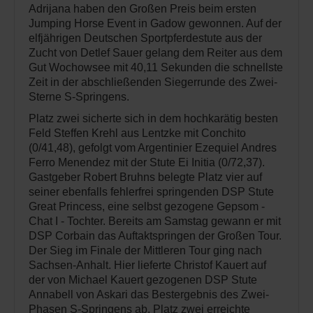
Adrijana haben den Großen Preis beim ersten
Jumping Horse Event in Gadow gewonnen. Auf der
elfjährigen Deutschen Sportpferdestute aus der
Zucht von Detlef Sauer gelang dem Reiter aus dem
Gut Wochowsee mit 40,11 Sekunden die schnellste
Zeit in der abschließenden Siegerrunde des Zwei-
Sterne S-Springens.
Platz zwei sicherte sich in dem hochkarätig besten
Feld Steffen Krehl aus Lentzke mit Conchito
(0/41,48), gefolgt vom Argentinier Ezequiel Andres
Ferro Menendez mit der Stute Ei Initia (0/72,37).
Gastgeber Robert Bruhns belegte Platz vier auf
seiner ebenfalls fehlerfrei springenden DSP Stute
Great Princess, eine selbst gezogene Gepsom -
Chat I - Tochter. Bereits am Samstag gewann er mit
DSP Corbain das Auftaktspringen der Großen Tour.
Der Sieg im Finale der Mittleren Tour ging nach
Sachsen-Anhalt. Hier lieferte Christof Kauert auf
der von Michael Kauert gezogenen DSP Stute
Annabell von Askari das Bestergebnis des Zwei-
Phasen S-Springens ab. Platz zwei erreichte