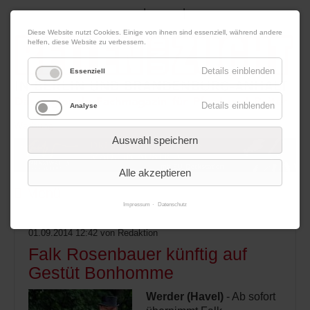
|
|
09. August 2026
Impressum
Kontakt
Datenschutz
Diese Website nutzt Cookies. Einige von ihnen sind essenziell, während andere
helfen, diese Website zu verbessern.
Details einblenden
Essenziell
Details einblenden
Analyse
Werbung
Auswahl speichern
Alle akzeptieren
Menü
Impressum
Datenschutz
01.09.2014 12:42
von Redaktion
Falk Rosenbauer künftig auf
Gestüt Bonhomme
Werder (Havel)
- Ab sofort