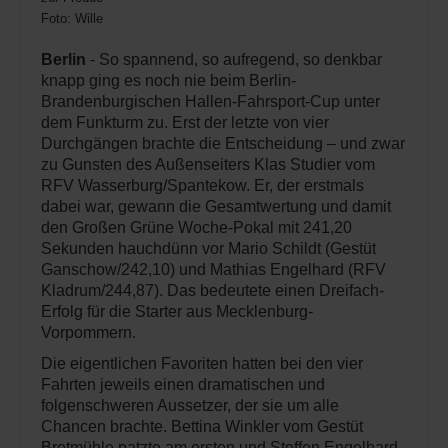
Foto: Wille
Berlin
- So spannend, so aufregend, so denkbar
knapp ging es noch nie beim Berlin-
Brandenburgischen Hallen-Fahrsport-Cup unter
dem Funkturm zu. Erst der letzte von vier
Durchgängen brachte die Entscheidung – und zwar
zu Gunsten des Außenseiters Klas Studier vom
RFV Wasserburg/Spantekow. Er, der erstmals
dabei war, gewann die Gesamtwertung und damit
den Großen Grüne Woche-Pokal mit 241,20
Sekunden hauchdünn vor Mario Schildt (Gestüt
Ganschow/242,10) und Mathias Engelhard (RFV
Kladrum/244,87). Das bedeutete einen Dreifach-
Erfolg für die Starter aus Mecklenburg-
Vorpommern.
Die eigentlichen Favoriten hatten bei den vier
Fahrten jeweils einen dramatischen und
folgenschweren Aussetzer, der sie um alle
Chancen brachte. Bettina Winkler vom Gestüt
Bretmühle patzte am ersten und Steffen Engelhard,