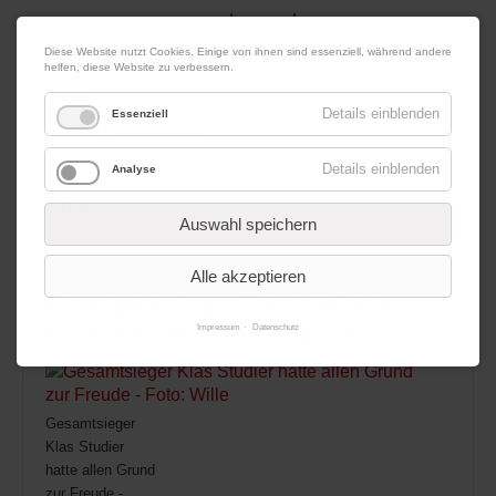
|
|
06. August 2026
Impressum
Kontakt
Datenschutz
Diese Website nutzt Cookies. Einige von ihnen sind essenziell, während andere
helfen, diese Website zu verbessern.
Werbung
Details einblenden
Essenziell
Details einblenden
Analyse
Menü
Auswahl speichern
28.01.2013 16:01
von Redaktion
Alle akzeptieren
Fahrsport-Cup: Hauchdünne
Entscheidung für Studier
Impressum
Datenschutz
Gesamtsieger
Klas Studier
hatte allen Grund
zur Freude -