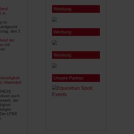
Werbung
Beruf
6 in
le im
Landgestüt
stag, den 3.
Werbung
eruf der
es
mit
ist
Werbung
Unsere Partner
lseitigkeit
 in Warendorf
(BNCH)
Aktiven auch
ewerb, der
tigkeit
ilungen
 Der LPBB
n.