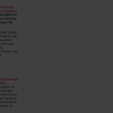
en Fahren
 in Badeborn
SILBER für
ra-Charlys
ngen für
halt stellte
chwuchs mit
sweiten
titel und
d-
en Ponys und
d
istanzreiten
FRA)
chaften im
Jullianges
Förderverein
na Carolyna
Samuraj ibn
kader an