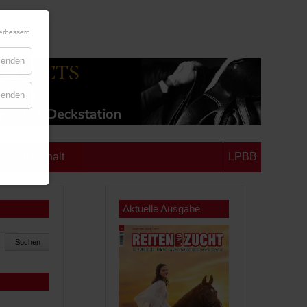
erbessern.
blenden
blenden
chsen-Anhalt
LPBB
Aktuelle Ausgabe
Suchen