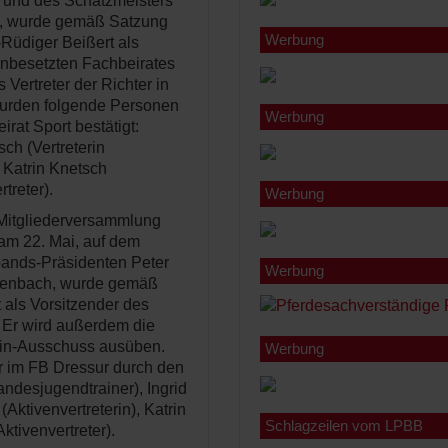
 und des Schatzmeisters
h, wurde gemäß Satzung
Werbung
-Rüdiger Beißert als
unbesetzten Fachbeirates
Vertreter der Richter in
wurden folgende Personen
Werbung
rat Sport bestätigt:
ch (Vertreterin
, Katrin Knetsch
treter).
Werbung
r Mitgliederversammlung
am 22. Mai, auf dem
ands-Präsidenten Peter
Werbung
ffenbach, wurde gemäß
 als Vorsitzender des
. Er wird außerdem die
plin-Ausschuss ausüben.
Werbung
r im FB Dressur durch den
andesjugendtrainer), Ingrid
(Aktivenvertreterin), Katrin
Schlagzeilen vom LPBB
ktivenvertreter).