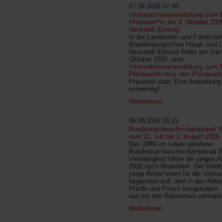
07.08.2026 07:00
Informationsveranstaltung zum 
Pferdewirt*in am 3. Oktober 202
Neustadt (Dosse)
In der Landesreit- und Fahrschu
Brandenburgischen Haupt- und 
Neustadt (Dosse) findet am Sam
Oktober 2026, eine
Informationsveranstaltung zum B
Pferdewirtin bzw. des Pferdewirt
Praxisteil statt. Eine Anmeldung 
notwendig!
Weiterlesen
06.08.2026 15:15
Bundesnachwuchschampionat Vie
vom 31. Juli bis 2. August 2026
Das 1989 ins Leben gerufene
Bundesnachwuchschampionat 
Vielseitigkeit führte die jungen 
2026 nach Warendorf. Der Wettb
junge Reiter*innen für die Vielsei
begeistern soll, wird in den Abte
Pferde und Ponys ausgetragen.
war mit drei Reiterinnen vertrete
Weiterlesen