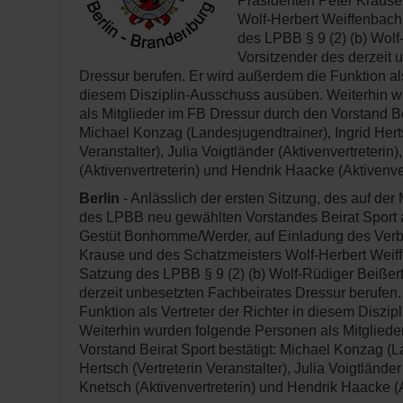
Präsidenten Peter Krause
Wolf-Herbert Weiffenbac
des LPBB § 9 (2) (b) Wolf
Vorsitzender des derzeit 
Dressur berufen. Er wird außerdem die Funktion als 
diesem Disziplin-Ausschuss ausüben. Weiterhin 
als Mitglieder im FB Dressur durch den Vorstand Bei
Michael Konzag (Landesjugendtrainer), Ingrid Herts
Veranstalter), Julia Voigtländer (Aktivenvertreterin)
(Aktivenvertreterin) und Hendrik Haacke (Aktivenver
Berlin
- Anlässlich der ersten Sitzung, des auf de
des LPBB neu gewählten Vorstandes Beirat Sport 
Gestüt Bonhomme/Werder, auf Einladung des Verb
Krause und des Schatzmeisters Wolf-Herbert Wei
Satzung des LPBB § 9 (2) (b) Wolf-Rüdiger Beißert
derzeit unbesetzten Fachbeirates Dressur berufen
Funktion als Vertreter der Richter in diesem Diszi
Weiterhin wurden folgende Personen als Mitgliede
Vorstand Beirat Sport bestätigt: Michael Konzag (L
Hertsch (Vertreterin Veranstalter), Julia Voigtländer 
Knetsch (Aktivenvertreterin) und Hendrik Haacke (A