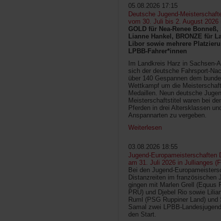
05.08.2026 17:15
Deutsche Jugend-Meisterschaft
vom 30. Juli bis 2. August 2026
GOLD für Nea-Renee Bonneß, 
Lianne Hankel, BRONZE für La
Libor sowie mehrere Platzieru
LPBB-Fahrer*innen
Im Landkreis Harz in Sachsen-An
sich der deutsche Fahrsport-Na
über 140 Gespannen dem bunde
Wettkampf um die Meisterschafts
Medaillen. Neun deutsche Jugen
Meisterschaftstitel waren bei d
Pferden in drei Altersklassen un
Anspannarten zu vergeben.
Weiterlesen
03.08.2026 18:55
Jugend-Europameisterschaften D
am 31. Juli 2026 in Jullianges (
Bei den Jugend-Europameisters
Distanzreiten im französischen 
gingen mit Marlen Grell (Equus 
PRU) und Djebel Rio sowie Lilia
Ruml (PSG Ruppiner Land) und 
Samal zwei LPBB-Landesjugend
den Start.