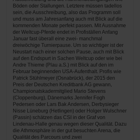
Böden oder Stallungen. Letztere müssen tadellos
sein, die Ausschreibung, also das Programm soll
und muss am Jahresanfang auch mit Blick auf die
kommenden Monate perfekt passen. Mit Ausnahme
der Weltcup-Pferde endet in Profiställen Anfang
Januar fast überall eine zwei- manchmal
dreiwöchige Turnierpause. Um so wichtiger ist der
Neustart nach einer solchen Pause, auch mit Blick
auf den Endspurt in Sachen Weltcup oder wie bei
Andre Thieme (Plau a.S.) mit Blick auf den im
Februar beginnenden USA-Aufenthalt. Profis wie
Patrick Stühlmeyer (Osnabrück), der 2015 den
Preis der Deutschen Kreditbank AG gewann,
Championatskadermitglied Mario Stevens
(Cloppenburg), Dänemarks Jennifer Fogh
Pedersen oder Lars Bak Andersen, Derbysieger
Nisse Lüneburg (Hetlingen) oder Holger Wulschner
(Passin) schätzen das CSI in der Graf von
Lindenau-Halle genau wegen dieser Qualität. Dazu
die Athmosphäre in der gut besuchten Arena, die
Qualität des Parcours und zwei