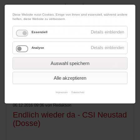
|
|
07. August 2026
Impressum
Kontakt
Datenschutz
Diese Website nutzt Cookies. Einige von ihnen sind essenziell, während andere
helfen, diese Website zu verbessern.
Details einblenden
Essenziell
Details einblenden
Analyse
Werbung
Auswahl speichern
Alle akzeptieren
Menü
Impressum
Datenschutz
06.12.2016 09:06
von Redaktion
Endlich wieder da - CSI Neustad
(Dosse)