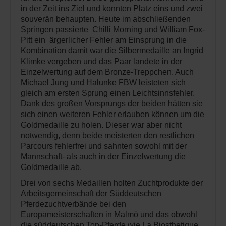
in der Zeit ins Ziel und konnten Platz eins und zwei
souverän behaupten. Heute im abschließenden
Springen passierte Chilli Morning und William Fox-
Pitt ein ärgerlicher Fehler am Einsprung in die
Kombination damit war die Silbermedaille an Ingrid
Klimke vergeben und das Paar landete in der
Einzelwertung auf dem Bronze-Treppchen. Auch
Michael Jung und Halunke FBW leisteten sich
gleich am ersten Sprung einen Leichtsinnsfehler.
Dank des großen Vorsprungs der beiden hätten sie
sich einen weiteren Fehler erlauben können um die
Goldmedaille zu holen. Dieser war aber nicht
notwendig, denn beide meisterten den restlichen
Parcours fehlerfrei und sahnten sowohl mit der
Mannschaft- als auch in der Einzelwertung die
Goldmedaille ab.
Drei von sechs Medaillen holten Zuchtprodukte der
Arbeitsgemeinschaft der Süddeutschen
Pferdezuchtverbände bei den
Europameisterschaften in Malmö und das obwohl
die süddeutschen Top-Pferde wie La Biosthetique