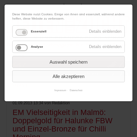
|
|
07. August 2026
Impressum
Kontakt
Datenschutz
Diese Website nutzt Cookies. Einige von ihnen sind essenziell, während andere
helfen, diese Website zu verbessern.
Details einblenden
Essenziell
Details einblenden
Analyse
Werbung
Auswahl speichern
Alle akzeptieren
Menü
Impressum
Datenschutz
01.09.2013 13:34
von Redaktion
EM Vielseitigkeit in Malmö:
Doppelgold für Halunke FBW
und Einzel-Bronze für Chilli