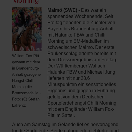
Morning
Malmö (SWE)
- Das war ein
spannendes Wochenende. Seit
Freitag fieberten die Züchter von
Bayern bis Brandenburg-Anhalt
mit Halunke FBW und Chilli
Morning um EM-Medaillen im
schwedischen Malmö. Der erste
Paukenschlag ertönte bereits mit
William Fox-Pitt
dem Dressurergebnis am Freitag:
gewann mit dem
Der Württemberger Wallach
in Brandenburg-
Halunke FBW und Michael Jung
Anhalt gezogene
lieferten mit nur 28,6
Hengst Chilli
Minuspunkten ein sensationelles
Morning die
Ergebnis und gingen in Führung
Bronzemedaille -
gefolgt von dem Deutschen
Foto: (C) Stefan
Sportpferdehengst Chilli Morning
Lafrentz
mit dem Engländer William Fox-
Pitt im Sattel.
Auch am Samstag im Gelände lief es hervorragend
für die Südpferde: Beide galoppierten fehlerfrei und