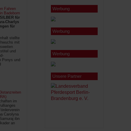
Werbung
en Fahren
 in Badeborn
SILBER für
ra-Charlys
ngen für
Werbung
halt stellte
chwuchs mit
sweiten
titel und
Werbung
d-
en Ponys und
d
Unsere Partner
istanzreiten
FRA)
chaften im
Jullianges
Förderverein
na Carolyna
Samuraj ibn
kader an