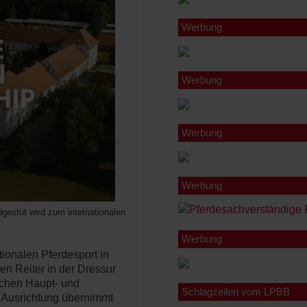
Werbung
Werbung
Werbung
Werbung
dgestüt wird zum internationalen
Werbung
ationalen Pferdesport in
n Reiter in der Dressur
chen Haupt- und
Schlagzeilen vom LPBB
 Ausrichtung übernimmt