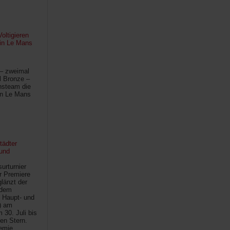
oltigieren
 in Le Mans
 – zweimal
l Bronze –
hsteam die
in Le Mans
tädter
und
urturnier
r Premiere
länzt der
 dem
 Haupt- und
) am
30. Juli bis
ten Stern.
demie