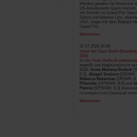
Werder) gewann mit Morricone di
US-Amerikanerin Quinn Iverson 
mit Gremlin im Grand Prix Speci
Spitze und Adienne Lyle, ebenfa
USA, siegte mit dem Wallach He
Grand Prix.
Weiterlesen
31.07.2026 10:00
Unser 8er-Team Berlin-Brandenbu
2026
Im
8er-Team Berlin-Brandenburg
begrüßt und beglückwünscht wur
2026:
Greta Marlena Rodeck
[
8,2],
Abigail Snelsire
[DR/WN: 
Rebecca Bekerman
[DR/WN: 8,
Plüschke
[SPR/WN: 8,0] und
S
Panciu
[SPR/WN: 8,4]
[Reihenfol
chronologisch nach Eingang der Anme
Weiterlesen