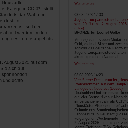
e Neustädter
Weiterlesen
er Kategorie CDI3* - stellt
 Standorts dar. Während
03.08.2026 17:00
Jugend-Europameisterschaften V
en fest im
vom 29. Juli bis 2. August 2026
rankert ist, soll der
(FRA)
BRONZE für Leonel Gelke
etabliert werden. In den
erung des Turnierangebots
Mit insgesamt sieben Medaillen
Gold, dreimal Silber und zweima
.
schloss das deutsche Nachwuc
Jugend-Europameisterschaften 
als erfolgreichste Nation ab.
1. August 2025 auf dem
Weiterlesen
Sie sich auf
e, spannenden
03.08.2026 14:20
Vier-Sterne-Dressurturnier „Neus
m und echte
Pferdesommer“ auf dem Haupt- 
Landgestüt Neustadt (Dosse)
Deutschland hat ein neues Dress
auf Vier-Sterne-Niveau: Nach de
im vergangenen Jahr als CDI3* g
„Neustädter Pferdesommer“ auf
Gelände des Brandenburgischen
Landgestüts in Neustadt (Dosse
vergangenen Wochenende – vom 
2. August 2026 – mit einem vier
Moritz Treffinger (PSV Reitaka