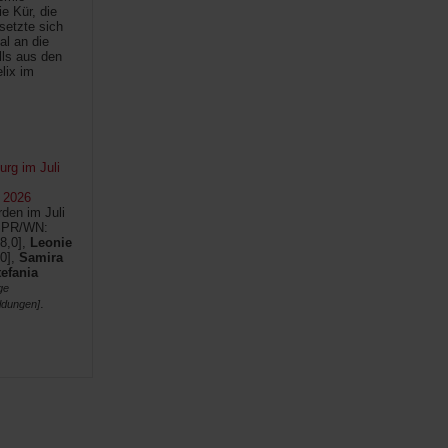
e Kür, die
setzte sich
al an die
lls aus den
lix im
rg im Juli
 2026
den im Juli
SPR/WN:
8,0],
Leonie
0],
Samira
tefania
ge
.
ldungen]