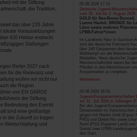
it mit der Stiftung
05.08.2026 17:15
tnerschaft, die Tradition,
Deutsche Jugend-Meisterschaft
vom 30. Juli bis 2. August 2026
GOLD für Nea-Renee Bonneß, 
Lianne Hankel, BRONZE für La
bietet das über 235 Jahre
Libor sowie mehrere Platzieru
t ideale Voraussetzungen
LPBB-Fahrer*innen
über 420 Hektar erstreckt
Im Landkreis Harz in Sachsen-An
großzügigen Stallungen
sich der deutsche Fahrsport-Na
über 140 Gespannen dem bunde
ionale
Wettkampf um die Meisterschafts
Medaillen. Neun deutsche Jugen
Meisterschaftstitel waren bei d
ungen Reiter 2027 nach
Pferden in drei Altersklassen un
Anspannarten zu vergeben.
chen für die Relevanz und
altung wollen wir nicht nur
Weiterlesen
 auch die Region
03.08.2026 18:55
ftsführer von EN GARDE
Jugend-Europameisterschaften D
führerin der Stiftung
am 31. Juli 2026 in Jullianges (
ie Bedeutung des Events
Bei den Jugend-Europameisters
Distanzreiten im französischen 
ft sind eine großartige
gingen mit Marlen Grell (Equus 
 in die Zukunft zu tragen
PRU) und Djebel Rio sowie Lilia
len Wertschöpfung und
Ruml (PSG Ruppiner Land) und 
Samal zwei LPBB-Landesjugend
den Start.