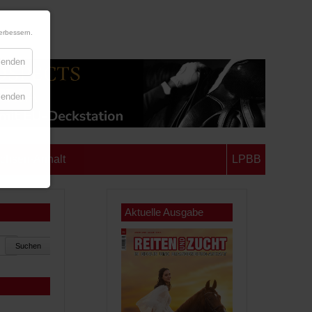
erbessern.
blenden
blenden
chsen-Anhalt
LPBB
Aktuelle Ausgabe
Suchen