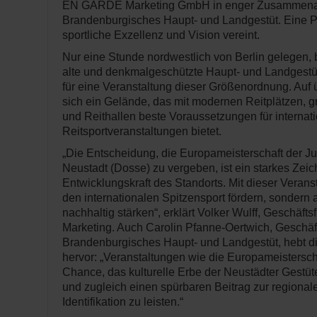
EN GARDE Marketing GmbH in enger Zusammenarbe
Brandenburgisches Haupt- und Landgestüt. Eine Par
sportliche Exzellenz und Vision vereint.
Nur eine Stunde nordwestlich von Berlin gelegen, 
alte und denkmalgeschützte Haupt- und Landgestü
für eine Veranstaltung dieser Größenordnung. Auf 
sich ein Gelände, das mit modernen Reitplätzen, 
und Reithallen beste Voraussetzungen für internat
Reitsportveranstaltungen bietet.
„Die Entscheidung, die Europameisterschaft der J
Neustadt (Dosse) zu vergeben, ist ein starkes Zei
Entwicklungskraft des Standorts. Mit dieser Veranst
den internationalen Spitzensport fördern, sondern
nachhaltig stärken“, erklärt Volker Wulff, Geschä
Marketing. Auch Carolin Pfanne-Oertwich, Geschäfts
Brandenburgisches Haupt- und Landgestüt, hebt d
hervor: „Veranstaltungen wie die Europameisterscha
Chance, das kulturelle Erbe der Neustädter Gestüte
und zugleich einen spürbaren Beitrag zur regiona
Identifikation zu leisten.“