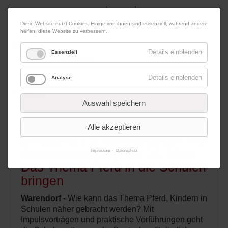
|
|
10. August 2026
Impressum
Kontakt
Datenschutz
Diese Website nutzt Cookies. Einige von ihnen sind essenziell, während andere
helfen, diese Website zu verbessern.
Werbung
Details einblenden
Essenziell
Details einblenden
Analyse
Menü
Auswahl speichern
31.01.2020 08:46
von Redaktion
Alle akzeptieren
Einladung zur bundesweiten FN-
Schulsporttagung am 21. März:
Impressum
Datenschutz
Das Thema Pferd in die Schulen
bringen
Warendorf
- Wie kann das Thema Pferd, Kindern in
Schulen näher gebracht werden? Mit
Impulsvorträgen und praktische Vorführungen geht