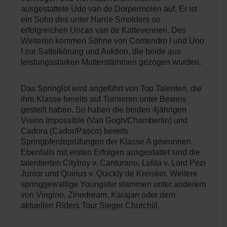
ausgestattete Udo van de Dorpermolen auf. Er ist
ein Sohn des unter Harrie Smolders so
erfolgreichen Uricas van de Kattevennen. Des
Weiteren kommen Söhne von Contendro I und Uno
I zur Sattelkörung und Auktion, die beide aus
leistungsstarken Mutterstämmen gezogen wurden.
Das Springlot wird angeführt von Top Talenten, die
ihre Klasse bereits auf Turnieren unter Beweis
gestellt haben. So haben die beiden 4jährigen
Vision Impossible (Van Gogh/Chambertin) und
Cadora (Cador/Pasco) bereits
Springpferdeprüfungen der Klasse A gewonnen.
Ebenfalls mit ersten Erfolgen ausgestattet sind die
talentierten Cityboy v. Canturano, Lolita v. Lord Pezi
Junior und Quirius v. Quickly de Kreisker. Weitere
springgewaltige Youngster stammen unter anderem
von Vingino, Zinedream, Karajan oder dem
aktuellen Riders Tour Sieger Churchill.