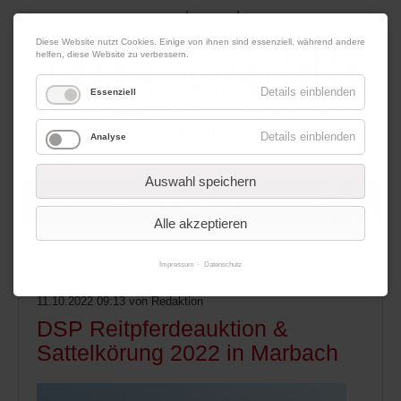
|
|
06. August 2026
Impressum
Kontakt
Datenschutz
Diese Website nutzt Cookies. Einige von ihnen sind essenziell, während andere
helfen, diese Website zu verbessern.
Details einblenden
Essenziell
Details einblenden
Analyse
Werbung
Auswahl speichern
Alle akzeptieren
Menü
Impressum
Datenschutz
11.10.2022 09:13
von Redaktion
DSP Reitpferdeauktion &
Sattelkörung 2022 in Marbach