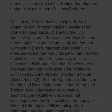
ebenfalls schon siegreich in Reitpferdeprüfungen
und punktet mit seinem Outcross Pedigree.
Das Lot der Dressurnachwuchspferde wird
angeführt vom Bronzemedaillen Gewinner der
DSP-Championate 2022, Bel Marone. Der
Benicio/Lanciano – Sohn aus dem Stall Galneder
überzeugte nicht nur in Darmstadt, sondern hat
auch schon Dressurpferdeprüfungen für sich
entscheiden können. Gleiches gilt für den Fürsten-
Look/Dancier – Sohn Fürstenreich, dessen
mütterlicher Halbbruder Lennon Seriensieger in
Dressurprüfungen der Klasse S ist. Weiterhin
schicken bewährte Vererber wie zum Beispiel
Vitalis, Secret (2), Sezuan, Quaterback, Moricone I,
Durello und Decurio ihre talentierten Söhne und
Töchter in den Marbacher Auktionsring.
Auch die Springkollektion ist wieder mit
vielversprechenden Nachwuchspferden gespickt.
Bei den Körhengsten fällt der mit großem
Vermögen und viel natürlichem Instinkt