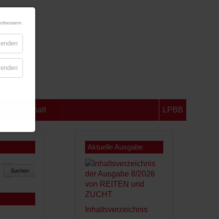
erbessern.
blenden
blenden
chsen-Anhalt
LPBB
Aktuelle Ausgabe
Suchen
Inhaltsverzeichnis