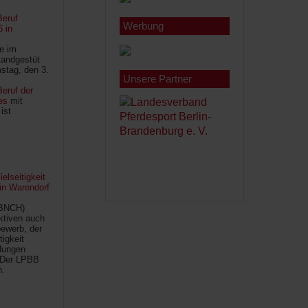
Beruf
Werbung
6 in
le im
Landgestüt
stag, den 3.
Unsere Partner
eruf der
es
mit
ist
lseitigkeit
 in Warendorf
(BNCH)
Aktiven auch
ewerb, der
tigkeit
ilungen
 Der LPBB
n.