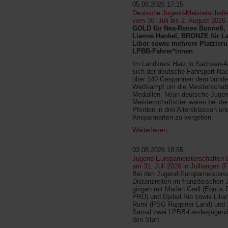
05.08.2026 17:15
Deutsche Jugend-Meisterschaft
vom 30. Juli bis 2. August 2026
GOLD für Nea-Renee Bonneß, 
Lianne Hankel, BRONZE für La
Libor sowie mehrere Platzieru
LPBB-Fahrer*innen
Im Landkreis Harz in Sachsen-An
sich der deutsche Fahrsport-Na
über 140 Gespannen dem bunde
Wettkampf um die Meisterschafts
Medaillen. Neun deutsche Jugen
Meisterschaftstitel waren bei d
Pferden in drei Altersklassen un
Anspannarten zu vergeben.
Weiterlesen
03.08.2026 18:55
Jugend-Europameisterschaften D
am 31. Juli 2026 in Jullianges (
Bei den Jugend-Europameisters
Distanzreiten im französischen 
gingen mit Marlen Grell (Equus 
PRU) und Djebel Rio sowie Lilia
Ruml (PSG Ruppiner Land) und 
Samal zwei LPBB-Landesjugend
den Start.