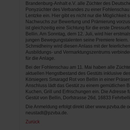
Brandenburg-Anhalt e.V. alle Züchter des Deutsc
Ponyzüchter des Verbandes zu einer Fohlenschau
Lentzke ein. Hier gibt es nicht nur die Möglichkeit 
Nachwuchs zur Bewertung und Prämierung vorzust
ist gleichzeitig eine Sichtung für die erste Dressu
Bellin. Am Sonntag, dem 12. Juli, wird hier erstma
jungen Bewegungstalenten seine Premiere feiern.
Schmidheiny wird diesen Anlass mit der feierliche
Ausbildungs- und Vermarktungszentrums verbinden 
für die Anlage.
Bei der Fohlenschau am 11. Mai haben alle Zücht
aktuellen Hengstbestand des Gestüts inklusive de
Körsiegers Smaragd Rot von Bellin in einer Präsen
Anschluss lädt das Gestüt zu einem gemütlichen 
Kuchen, Grill und Erfrischungen ein. Die Adresse fü
Gestüt von Bellin, Dorfstrasse 26d, 16833 Fehrbell
Die Anmeldung erfolgt direkt über www.pzvba.de o
neustadt@pzvba.de.
Zurück