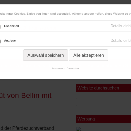
site nutzt Cookies. Einige von ihnen sind essenziell, während andere helfen, diese Website zu v
Werbung
Details ein
Essenziell
Details ein
Analyse
Auswahl speichern
Alle akzeptieren
ermine
Abonnements
Pferdemaps
Ausschreibungen Sa
Impressum
Datenschutz
Miniabonnement
Jahresabonnement
Website durchsuchen
 von Bellin mit
Werbung
nd der Pferdezuchtverband