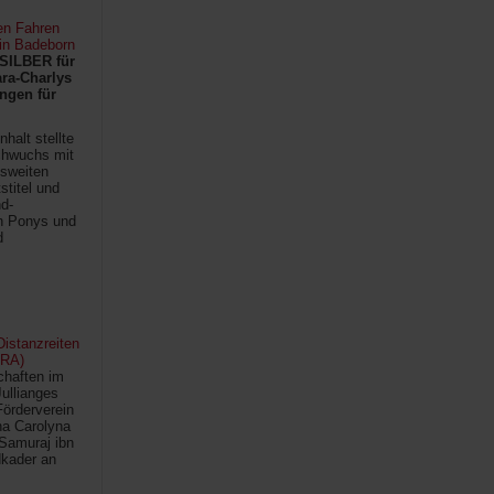
en Fahren
 in Badeborn
SILBER für
ra-Charlys
ngen für
halt stellte
chwuchs mit
sweiten
titel und
d-
en Ponys und
d
istanzreiten
FRA)
chaften im
Jullianges
Förderverein
na Carolyna
Samuraj ibn
kader an