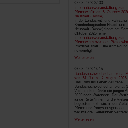
07.08.2026 07:00
Informationsveranstaltung zum 
Pferdewirt*in am 3. Oktober 202
Neustadt (Dosse)
In der Landesreit- und Fahrschu
Brandenburgischen Haupt- und 
Neustadt (Dosse) findet am Sam
Oktober 2026, eine
Informationsveranstaltung zum B
Pferdewirtin bzw. des Pferdewirt
Praxisteil statt. Eine Anmeldung 
notwendig!
Weiterlesen
06.08.2026 15:15
Bundesnachwuchschampionat Vie
vom 31. Juli bis 2. August 2026
Das 1989 ins Leben gerufene
Bundesnachwuchschampionat 
Vielseitigkeit führte die jungen 
2026 nach Warendorf. Der Wettb
junge Reiter*innen für die Vielsei
begeistern soll, wird in den Abte
Pferde und Ponys ausgetragen.
war mit drei Reiterinnen vertrete
Weiterlesen