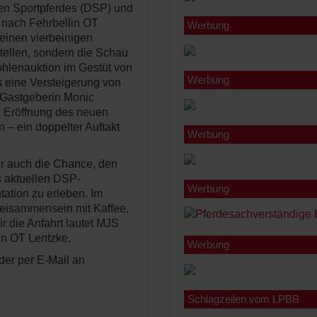
hen Sportpferdes (DSP) und
 nach Fehrbellin OT
Werbung
seinen vierbeinigen
ellen, sondern die Schau
rfohlenauktion im Gestüt von
Werbung
ls eine Versteigerung von
 Gastgeberin Monic
n Eröffnung des neuen
– ein doppelter Auftakt
Werbung
er auch die Chance, den
s aktuellen DSP-
Werbung
tation zu erleben. Im
Beisammensein mit Kaffee,
r die Anfahrt lautet MJS
in OT Lentzke.
Werbung
der per E-Mail an
Schlagzeilen vom LPBB