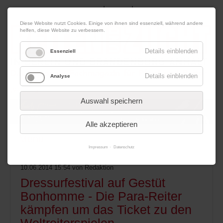
|
|
09. August 2026
Impressum
Kontakt
Datenschutz
Diese Website nutzt Cookies. Einige von ihnen sind essenziell, während andere
helfen, diese Website zu verbessern.
Details einblenden
Essenziell
Details einblenden
Analyse
Werbung
Auswahl speichern
Alle akzeptieren
Menü
Impressum
Datenschutz
10.06.2014 15:54
von Redaktion
Dressurfestival auf Gestüt
Bonhomme - Die Para-Reiter
kämpfen um das Ticket zu den