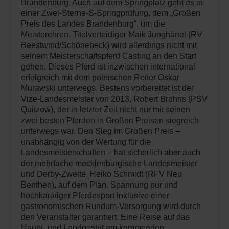
Brandenburg. Auch auf dem Springplatz geht es in
einer Zwei-Sterne-S-Springprüfung, dem „Großen
Preis des Landes Brandenburg“, um die
Meisterehren. Titelverteidiger Maik Junghänel (RV
Beestwind/Schönebeck) wird allerdings nicht mit
seinem Meisterschaftspferd Casting an den Start
gehen. Dieses Pferd ist inzwischen international
erfolgreich mit dem polnischen Reiter Oskar
Murawski unterwegs. Bestens vorbereitet ist der
Vize-Landesmeister von 2013, Robert Bruhns (PSV
Quitzow), der in letzter Zeit nicht nur mit seinen
zwei besten Pferden in Großen Preisen siegreich
unterwegs war. Den Sieg im Großen Preis –
unabhängig von der Wertung für die
Landesmeisterschaften – hat sicherlich aber auch
der mehrfache mecklenburgische Landesmeister
und Derby-Zweite, Heiko Schmidt (RFV Neu
Benthen), auf dem Plan. Spannung pur und
hochkarätiger Pferdesport inklusive einer
gastronomischen Rundum-Versorgung wird durch
den Veranstalter garantiert. Eine Reise auf das
Haupt- und Landgestüt am kommenden