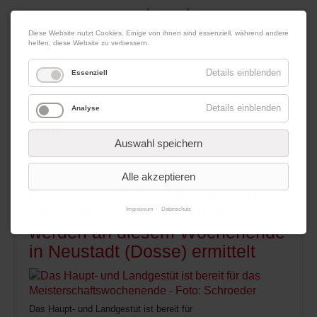
|
|
08. August 2026
Impressum
Kontakt
Datenschutz
Diese Website nutzt Cookies. Einige von ihnen sind essenziell, während andere
helfen, diese Website zu verbessern.
Werbung
Details einblenden
Essenziell
Details einblenden
Analyse
Menü
Auswahl speichern
15.07.2014 11:39
von Redaktion
Alle akzeptieren
Dressur- und Springreiten vom
Feinsten - Landesmeister
Impressum
Datenschutz
werden an diesem Wochenende
in Neustadt (Dosse) ermittelt
Das Haupt- und Landgestüt ist bereit für