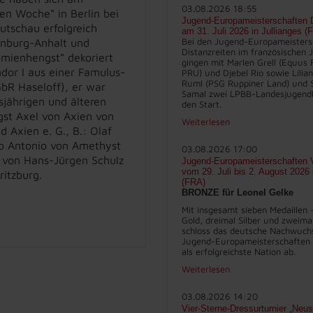
03.08.2026 18:55
 Woche“ in Berlin bei
Jugend-Europameisterschaften D
utschau erfolgreich
am 31. Juli 2026 in Jullianges (
Bei den Jugend-Europameisters
enburg-Anhalt und
Distanzreiten im französischen J
mienhengst“ dekoriert
gingen mit Marlen Grell (Equus 
or I aus einer Famulus-
PRU) und Djebel Rio sowie Lilia
Ruml (PSG Ruppiner Land) und 
GbR Haseloff), er war
Samal zwei LPBB-Landesjugend
sjährigen und älteren
den Start.
gst Axel von Axien von
Weiterlesen
 Axien e. G., B.: Olaf
so Antonio von Amethyst
03.08.2026 17:00
 von Hans-Jürgen Schulz
Jugend-Europameisterschaften V
vom 29. Juli bis 2. August 2026
ritzburg.
(FRA)
BRONZE für Leonel Gelke
Mit insgesamt sieben Medaillen 
Gold, dreimal Silber und zweima
schloss das deutsche Nachwuch
Jugend-Europameisterschaften 
als erfolgreichste Nation ab.
Weiterlesen
03.08.2026 14:20
Vier-Sterne-Dressurturnier „Neus