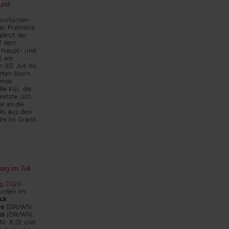
und
surturnier
er Premiere
länzt der
f dem
 Haupt- und
) am
30. Juli bis
rten Stern.
emie
ie Kür, die
setzte sich
l an die
lls aus den
lix im Grand
rg im Juli
rg 2026
urden im
ck
[DR/WN:
re
[DR/WN:
an
N: 8,0] und