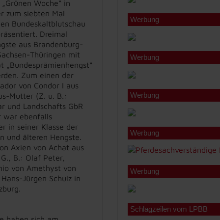
 „Grünen Woche“ in
er zum siebten Mal
Werbung
en Bundeskaltblutschau
präsentiert. Dreimal
gste aus Brandenburg-
Sachsen-Thüringen mit
Werbung
t „Bundesprämienhengst“
erden. Zum einen der
ador von Condor I aus
Werbung
s-Mutter (Z. u. B.:
ar und Landschafts GbR
r war ebenfalls
r in seiner Klasse der
Werbung
en und älteren Hengste.
von Axien von Achat aus
., B.: Olaf Peter,
nio von Amethyst von
Werbung
 Hans-Jürgen Schulz in
zburg.
Schlagzeilen vom LPBB
de haben sich am