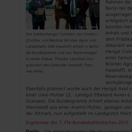
Rahmen der
Berlin bei d
ausgetragen
erfolgreich 
konnten Hen
Anhalt und 
Der Kaltbluthengst Contador von Condor I
dem Prädika
(Züchter und Besitzer Brücker Agrar und
dekoriert w
Landschafts GbR Haseloff) erhielt in Berlin
Hengst Cont
die Bundesprämie und war Reservesieger
einer Famulu
in seiner Klasse. Theodor Leuchten (re.)
Brücker Agr
gratuliert den Gebrüder Haseloff. Foto:
Haseloff), e
Ines Meier
Reservesiege
sechsjährig
Ebenfalls prämiert wurde auch der Hengst Axel 
einer Uwe-Mutter (Z.: Landgut Elbeland Axien e. G
Gransee). Die Bundesprämie erhielt ebenso Anto
Wernstedt aus einer Aramis Mutter, gezogen von
der Altmark, nun aufgestellt im Landgestüt Morit
Ergebnisse der 7. FN-Bundeskaltblutschau 2013
- Die mitteldeutschen Pferdezuchtverbän
Berlin