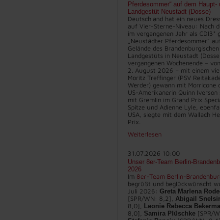
Pferdesommer“ auf dem Haupt- 
Landgestüt Neustadt (Dosse)
Deutschland hat ein neues Dres
auf Vier-Sterne-Niveau: Nach d
im vergangenen Jahr als CDI3* g
„Neustädter Pferdesommer“ au
Gelände des Brandenburgischen
Landgestüts in Neustadt (Dosse
vergangenen Wochenende – vom 
2. August 2026 – mit einem vie
Moritz Treffinger (PSV Reitakad
Werder) gewann mit Morricone d
US-Amerikanerin Quinn Iverson 
mit Gremlin im Grand Prix Specia
Spitze und Adienne Lyle, ebenfa
USA, siegte mit dem Wallach He
Prix.
Weiterlesen
31.07.2026 10:00
Unser 8er-Team Berlin-Brandenbu
2026
Im
8er-Team Berlin-Brandenbu
begrüßt und beglückwünscht w
Juli 2026:
Greta Marlena Rode
[SPR/WN: 8,2],
Abigail Snelsi
8,0],
Leonie Rebecca Bekerm
8,0],
[SPR/W
Samira Plüschke