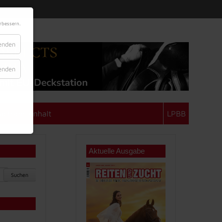
rbessern.
lenden
lenden
achsen-Anhalt
LPBB
Aktuelle Ausgabe
Suchen