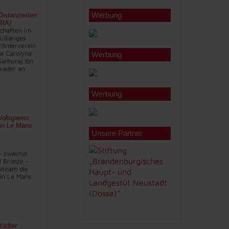
Werbung
istanzreiten
FRA)
chaften im
ullianges
Förderverein
na Carolyna
Werbung
Samuraj ibn
kader an
Werbung
oltigieren
 in Le Mans
Unsere Partner
– zweimal
l Bronze –
steam die
in Le Mans
tädter