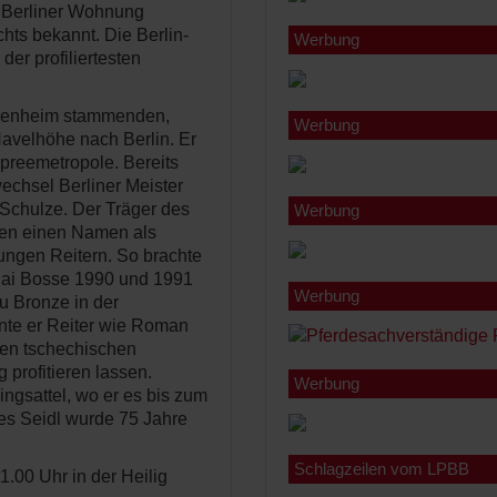
r Berliner Wohnung
hts bekannt. Die Berlin-
Werbung
der profiliertesten
osenheim stammenden,
Werbung
 Havelhöhe nach Berlin. Er
Spreemetropole. Bereits
echsel Berliner Meister
-Schulze. Der Träger des
Werbung
den einen Namen als
jungen Reitern. So brachte
olai Bosse 1990 und 1991
Werbung
u Bronze in der
nnte er Reiter wie Roman
den tschechischen
 profitieren lassen.
Werbung
ngsattel, wo er es bis zum
nes Seidl wurde 75 Jahre
Schlagzeilen vom LPBB
1.00 Uhr in der Heilig