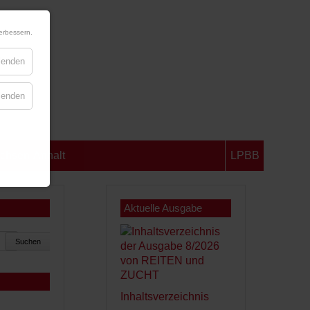
erbessern.
blenden
blenden
chsen-Anhalt
LPBB
Aktuelle Ausgabe
Suchen
Inhaltsverzeichnis