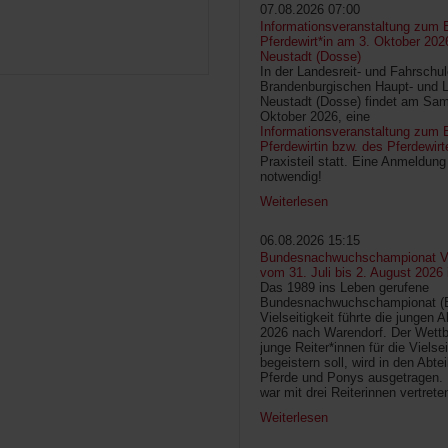
07.08.2026 07:00
Informationsveranstaltung zum 
Pferdewirt*in am 3. Oktober 202
Neustadt (Dosse)
In der Landesreit- und Fahrschu
Brandenburgischen Haupt- und 
Neustadt (Dosse) findet am Sam
Oktober 2026, eine
Informationsveranstaltung zum B
Pferdewirtin bzw. des Pferdewirt
Praxisteil statt. Eine Anmeldung 
notwendig!
Weiterlesen
06.08.2026 15:15
Bundesnachwuchschampionat Vie
vom 31. Juli bis 2. August 2026
Das 1989 ins Leben gerufene
Bundesnachwuchschampionat 
Vielseitigkeit führte die jungen 
2026 nach Warendorf. Der Wettb
junge Reiter*innen für die Vielsei
begeistern soll, wird in den Abte
Pferde und Ponys ausgetragen.
war mit drei Reiterinnen vertrete
Weiterlesen