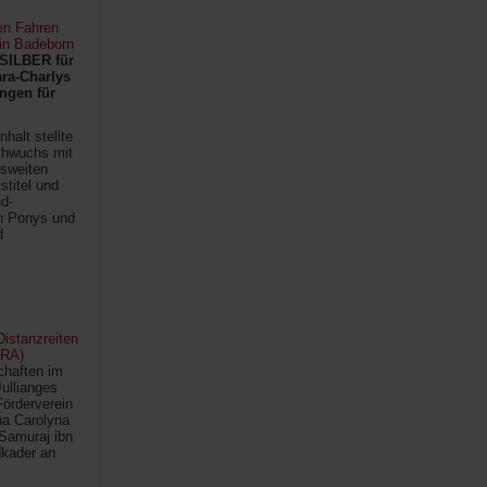
en Fahren
 in Badeborn
SILBER für
ra-Charlys
ngen für
halt stellte
chwuchs mit
sweiten
titel und
d-
en Ponys und
d
istanzreiten
FRA)
chaften im
Jullianges
Förderverein
na Carolyna
Samuraj ibn
kader an