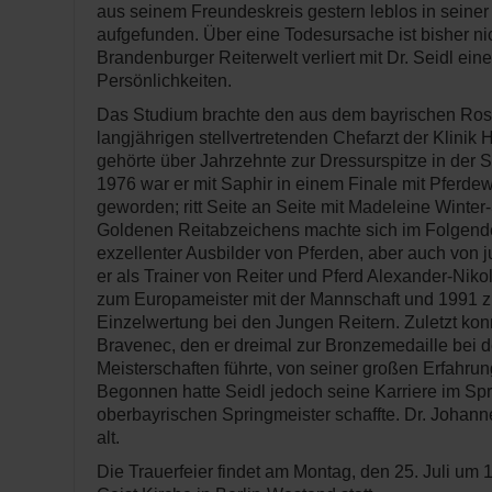
aus seinem Freundeskreis gestern leblos in seine
aufgefunden. Über eine Todesursache ist bisher nic
Brandenburger Reiterwelt verliert mit Dr. Seidl eine 
Persönlichkeiten.
Das Studium brachte den aus dem bayrischen R
langjährigen stellvertretenden Chefarzt der Klinik
gehörte über Jahrzehnte zur Dressurspitze in der 
1976 war er mit Saphir in einem Finale mit Pferdew
geworden; ritt Seite an Seite mit Madeleine Winter
Goldenen Reitabzeichens machte sich im Folgen
exzellenter Ausbilder von Pferden, aber auch von 
er als Trainer von Reiter und Pferd Alexander-Nik
zum Europameister mit der Mannschaft und 1991 z
Einzelwertung bei den Jungen Reitern. Zuletzt ko
Bravenec, den er dreimal zur Bronzemedaille bei 
Meisterschaften führte, von seiner großen Erfahrung
Begonnen hatte Seidl jedoch seine Karriere im Spri
oberbayrischen Springmeister schaffte. Dr. Johan
alt.
Die Trauerfeier findet am Montag, den 25. Juli um 1