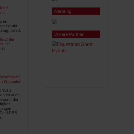
Beruf
Werbung
6 in
le im
Landgestüt
stag, den 3.
Unsere Partner
eruf der
es
mit
ist
lseitigkeit
 in Warendorf
(BNCH)
Aktiven auch
ewerb, der
tigkeit
ilungen
 Der LPBB
n.