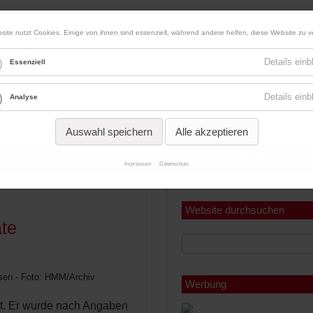
site nutzt Cookies. Einige von ihnen sind essenziell, während andere helfen, diese Website zu v
Werbung
Details ein
Essenziell
Details ein
Analyse
Auswahl speichern
Alle akzeptieren
ermine
Abonnements
Pferdemaps
Ausschreibungen Sa
Impressum
Datenschutz
Miniabonnement
Jahresabonnement
Website durchsuchen
ate
ssen - Foto: HMM/Archiv
Werbung
ot. Er wurde nach Angaben