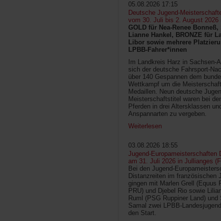
05.08.2026 17:15
Deutsche Jugend-Meisterschaft
vom 30. Juli bis 2. August 2026
GOLD für Nea-Renee Bonneß, 
Lianne Hankel, BRONZE für La
Libor sowie mehrere Platzieru
LPBB-Fahrer*innen
Im Landkreis Harz in Sachsen-An
sich der deutsche Fahrsport-Na
über 140 Gespannen dem bunde
Wettkampf um die Meisterschafts
Medaillen. Neun deutsche Jugen
Meisterschaftstitel waren bei d
Pferden in drei Altersklassen un
Anspannarten zu vergeben.
Weiterlesen
03.08.2026 18:55
Jugend-Europameisterschaften D
am 31. Juli 2026 in Jullianges (
Bei den Jugend-Europameisters
Distanzreiten im französischen 
gingen mit Marlen Grell (Equus 
PRU) und Djebel Rio sowie Lilia
Ruml (PSG Ruppiner Land) und 
Samal zwei LPBB-Landesjugend
den Start.