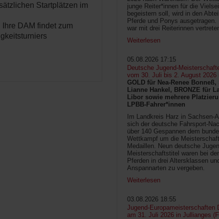
ätzlichen Startplätzen im
junge Reiter*innen für die Vielsei
begeistern soll, wird in den Abte
Pferde und Ponys ausgetragen.
s. Ihre DAM findet zum
war mit drei Reiterinnen vertrete
gkeitsturniers
Weiterlesen
05.08.2026 17:15
Deutsche Jugend-Meisterschaft
vom 30. Juli bis 2. August 2026
GOLD für Nea-Renee Bonneß, 
Lianne Hankel, BRONZE für La
Libor sowie mehrere Platzieru
LPBB-Fahrer*innen
Im Landkreis Harz in Sachsen-An
sich der deutsche Fahrsport-Na
über 140 Gespannen dem bunde
Wettkampf um die Meisterschafts
Medaillen. Neun deutsche Jugen
Meisterschaftstitel waren bei d
Pferden in drei Altersklassen un
Anspannarten zu vergeben.
Weiterlesen
03.08.2026 18:55
Jugend-Europameisterschaften D
am 31. Juli 2026 in Jullianges (