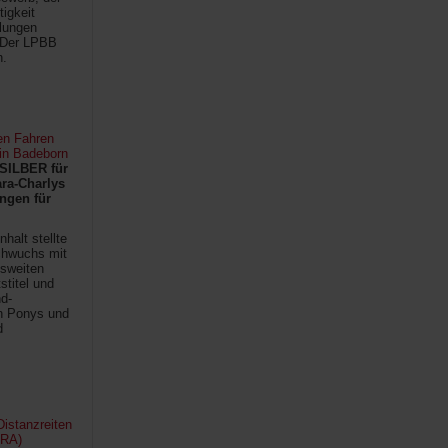
tigkeit
ilungen
 Der LPBB
n.
en Fahren
 in Badeborn
SILBER für
ra-Charlys
ngen für
halt stellte
chwuchs mit
sweiten
titel und
d-
en Ponys und
d
istanzreiten
FRA)