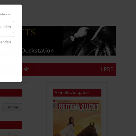
erbessern.
blenden
blenden
chsen-Anhalt
LPBB
Aktuelle Ausgabe
Suchen