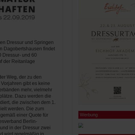
ten Dressur und Springen
n Dagobertshausen findet
0 Dressur- und 60
f der Reitanlage
 der Weg, der zu den
 Vorjahren gibt es keine
verbänden mehr, vielmehr
tplätze. Dazu werden die
ddiert, die zwischen dem 1.
ielt werden. Die zum
Werbung
 gemäß einer Quote für
desverband Berlin-
und in der Dressur zwei
nd wird regelmäßig in