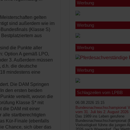
Werbung
eisterschaften gelten
htigt sind außerdem wie im
Werbung
B-Bundesfinals (Klasse S)
 Bestplatziertem aus
Werbung
sind die Punkte aller
en: Option A gemäß LPO,
 oder 3. Außerdem müssen
, d.h. die deutsche
Werbung
2018 mindestens eine
ndert. Die DAM Springen
In den ersten beiden
Schlagzeilen vom LPBB
unkte verteilt, wovon die
prüfung Klasse S* mit
06.08.2026 15:15
Bundesnachwuchschampionat Vie
nt die DAM mit einer
vom 31. Juli bis 2. August 2026
r alle startberechtigten
Das 1989 ins Leben gerufene
as Kür-Finale (ebenfalls
Bundesnachwuchschampionat 
Vielseitigkeit führte die jungen 
die Chance, sich über das
2026 nach Warendorf. Der Wettb