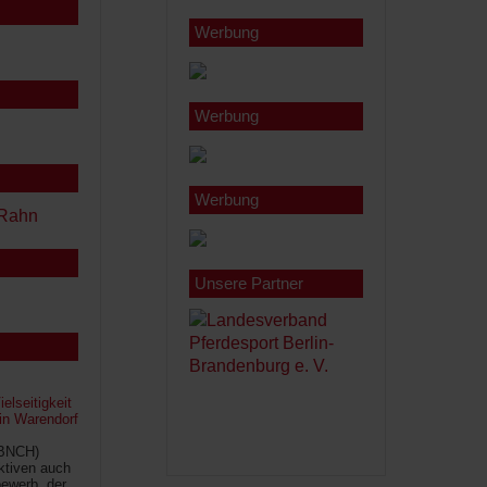
Werbung
Werbung
Werbung
Unsere Partner
lseitigkeit
 in Warendorf
(BNCH)
Aktiven auch
ewerb, der