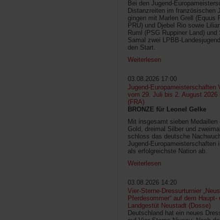
Bei den Jugend-Europameisters
Distanzreiten im französischen 
gingen mit Marlen Grell (Equus 
PRU) und Djebel Rio sowie Lilia
Ruml (PSG Ruppiner Land) und 
Samal zwei LPBB-Landesjugend
den Start.
Weiterlesen
03.08.2026 17:00
Jugend-Europameisterschaften V
vom 29. Juli bis 2. August 2026
(FRA)
BRONZE für Leonel Gelke
Mit insgesamt sieben Medaillen
Gold, dreimal Silber und zweima
schloss das deutsche Nachwuc
Jugend-Europameisterschaften 
als erfolgreichste Nation ab.
Weiterlesen
03.08.2026 14:20
Vier-Sterne-Dressurturnier „Neus
Pferdesommer“ auf dem Haupt- 
Landgestüt Neustadt (Dosse)
Deutschland hat ein neues Dress