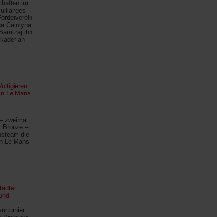
chaften im
Jullianges
Förderverein
na Carolyna
Samuraj ibn
kader an
oltigieren
 in Le Mans
 – zweimal
l Bronze –
hsteam die
in Le Mans
tädter
und
urturnier