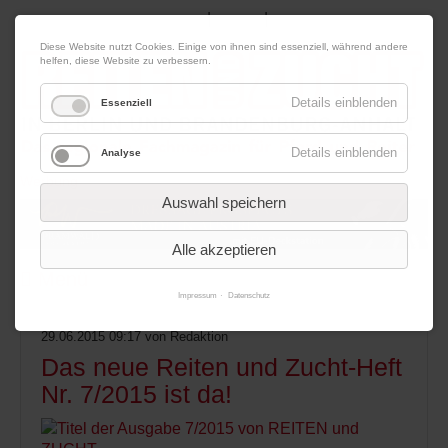
|
|
07. August 2026
Impressum
Kontakt
Datenschutz
Diese Website nutzt Cookies. Einige von ihnen sind essenziell, während andere
helfen, diese Website zu verbessern.
Details einblenden
Essenziell
Details einblenden
Analyse
Werbung
Auswahl speichern
Alle akzeptieren
Menü
Impressum
Datenschutz
29.06.2015 09:17
von Redaktion
Das neue Reiten und Zucht-Heft
Nr. 7/2015 ist da!