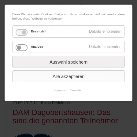
|
|
08. August 2026
Impressum
Kontakt
Datenschutz
Diese Website nutzt Cookies. Einige von ihnen sind essenziell, während andere
helfen, diese Website zu verbessern.
Details einblenden
Essenziell
Details einblenden
Analyse
Werbung
Auswahl speichern
Alle akzeptieren
Menü
Impressum
Datenschutz
20.09.2017 12:16
von Redaktion
DAM Dagobertshausen: Das
sind die genannten Teilnehmer