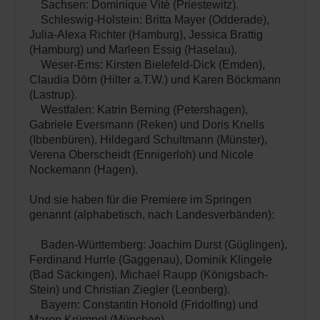
Sachsen: Dominique Vité (Priestewitz).
Schleswig-Holstein: Britta Mayer (Odderade),
Julia-Alexa Richter (Hamburg), Jessica Brattig
(Hamburg) und Marleen Essig (Haselau).
Weser-Ems: Kirsten Bielefeld-Dick (Emden),
Claudia Dörn (Hilter a.T.W.) und Karen Böckmann
(Lastrup).
Westfalen: Katrin Berning (Petershagen),
Gabriele Eversmann (Reken) und Doris Knells
(Ibbenbüren), Hildegard Schultmann (Münster),
Verena Oberscheidt (Ennigerloh) und Nicole
Nockemann (Hagen).
Und sie haben für die Premiere im Springen
genannt (alphabetisch, nach Landesverbänden):
Baden-Württemberg: Joachim Durst (Güglingen),
Ferdinand Hurrle (Gaggenau), Dominik Klingele
(Bad Säckingen), Michael Raupp (Königsbach-
Stein) und Christian Ziegler (Leonberg).
Bayern: Constantin Honold (Fridolfing) und
Maren Krümpel (München).