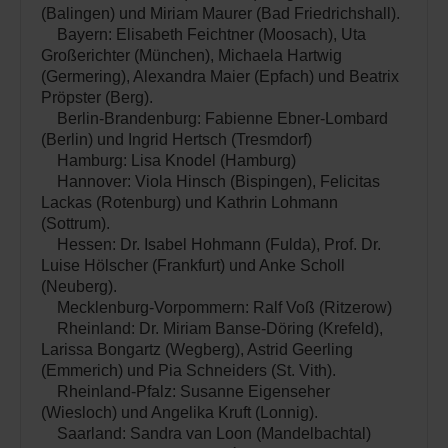
(Balingen) und Miriam Maurer (Bad Friedrichshall).
Bayern: Elisabeth Feichtner (Moosach), Uta
Großerichter (München), Michaela Hartwig
(Germering), Alexandra Maier (Epfach) und Beatrix
Pröpster (Berg).
Berlin-Brandenburg: Fabienne Ebner-Lombard
(Berlin) und Ingrid Hertsch (Tresmdorf)
Hamburg: Lisa Knodel (Hamburg)
Hannover: Viola Hinsch (Bispingen), Felicitas
Lackas (Rotenburg) und Kathrin Lohmann
(Sottrum).
Hessen: Dr. Isabel Hohmann (Fulda), Prof. Dr.
Luise Hölscher (Frankfurt) und Anke Scholl
(Neuberg).
Mecklenburg-Vorpommern: Ralf Voß (Ritzerow)
Rheinland: Dr. Miriam Banse-Döring (Krefeld),
Larissa Bongartz (Wegberg), Astrid Geerling
(Emmerich) und Pia Schneiders (St. Vith).
Rheinland-Pfalz: Susanne Eigenseher
(Wiesloch) und Angelika Kruft (Lonnig).
Saarland: Sandra van Loon (Mandelbachtal)