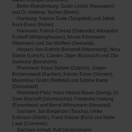
Berlin-Brandenburg: Guido Leinitz (Neuruppin)
und Dr. Andreas Teicher (Berlin).
Hamburg: Yvonne Dude (Tangstedt) und Jakob
Kock-Evers (Reher).
Hannover: Patrick Conrad (Osterode), Alexandra
Eckhoff (Wölpinghausen), Nicole Könemann
(Warmsen) und Jan Wülfken (Seevetal).
Hessen: Ann-Kathrin Behrendt (Warenberg), Nina
Eberle (Lorsch), Carsten Jäger (Butzbach) und Zita
Surmund (Bensheim).
Rheinland: Klaus Barbier (Zülpich), Jürgen
Birckenstaedt (Aachen), Karolin Exner (Viersen),
Maximilian Grahn (Nettetal) und Sabine Kamp
(Düsseldorf).
Rheinland-Pfalz: Hans Helmut Bauer (Serrig), Dr.
Sven Bischoff (Dörrmoschel), Friederike Hartung
(Essenheim) und Bernd Wilmsmann (Neuwied).
Sachsen: Jan Bregenzer (Taucha), Ulrike
Erdmann (Görlitz), Franz Klötzer (Eich) und Malte
Laub (Chemnitz).
Sachsen-Anhalt: Ralf Deutschmann