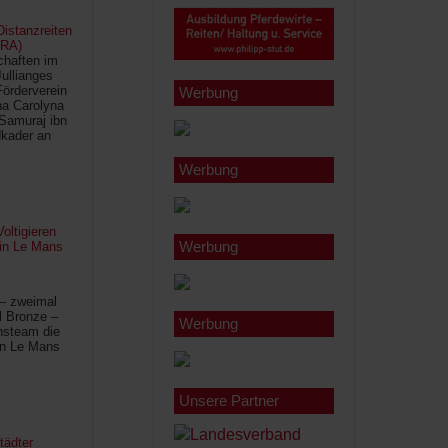
istanzreiten
FRA)
chaften im
Jullianges
Förderverein
Werbung
na Carolyna
Samuraj ibn
kader an
Werbung
oltigieren
Werbung
 in Le Mans
 – zweimal
l Bronze –
Werbung
hsteam die
in Le Mans
Unsere Partner
tädter