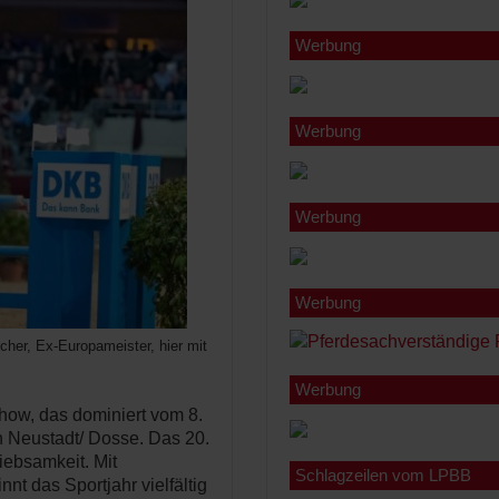
Werbung
Werbung
Werbung
Werbung
her, Ex-Europameister, hier mit
Werbung
how, das dominiert vom 8.
in Neustadt/ Dosse. Das 20.
riebsamkeit. Mit
Schlagzeilen vom LPBB
nt das Sportjahr vielfältig