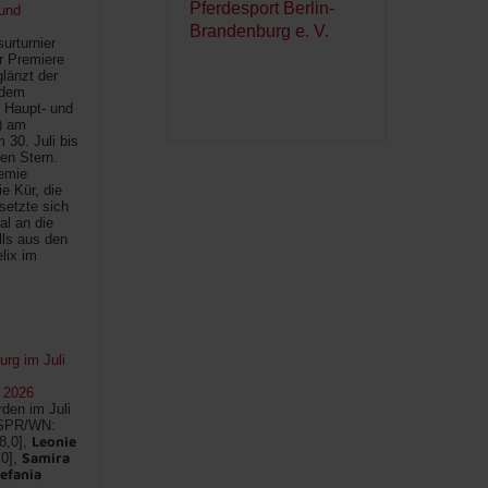
und
urturnier
r Premiere
länzt der
 dem
 Haupt- und
) am
30. Juli bis
ten Stern.
demie
e Kür, die
setzte sich
al an die
lls aus den
lix im
rg im Juli
 2026
den im Juli
SPR/WN:
Leonie
8,0],
Samira
,0],
efania