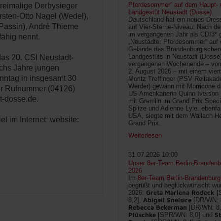
Pferdesommer“ auf dem Haupt- 
dreimalige Derbysieger
Landgestüt Neustadt (Dosse)
sten-Otto Nagel (Wedel),
Deutschland hat ein neues Dress
(Passin), André Thieme
auf Vier-Sterne-Niveau: Nach de
im vergangenen Jahr als CDI3* g
fähig nennt.
„Neustädter Pferdesommer“ auf
Gelände des Brandenburgischen
Landgestüts in Neustadt (Dosse
das 20. CSI Neustadt-
vergangenen Wochenende – vom 
echs Jahre jungen
2. August 2026 – mit einem vier
onntag in insgesamt 30
Moritz Treffinger (PSV Reitaka
Werder) gewann mit Morricone di
der Rufnummer (04126)
US-Amerikanerin Quinn Iverson 
t-dosse.de.
mit Gremlin im Grand Prix Speci
Spitze und Adienne Lyle, ebenfa
USA, siegte mit dem Wallach He
el im Internet: website:
Grand Prix.
Weiterlesen
31.07.2026 10:00
Unser 8er-Team Berlin-Brandenbu
2026
Im
8er-Team Berlin-Brandenburg
begrüßt und beglückwünscht wur
Greta Marlena Rodeck
2026:
[
Abigail Snelsire
8,2],
[DR/WN: 
Rebecca Bekerman
[DR/WN: 8
Plüschke
St
[SPR/WN: 8,0] und