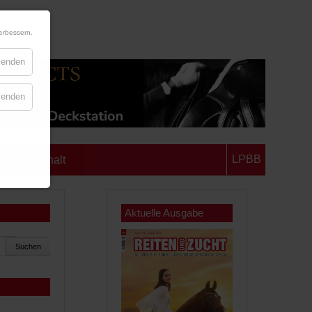
erbessern.
blenden
blenden
LPBB
chsen-Anhalt
Aktuelle Ausgabe
Suchen