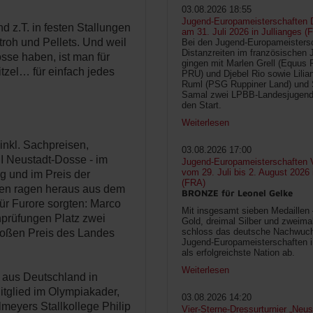
03.08.2026 18:55
Jugend-Europameisterschaften D
 z.T. in festen Stallungen
am 31. Juli 2026 in Jullianges (
troh und Pellets. Und weil
Bei den Jugend-Europameisters
Distanzreiten im französischen 
sse haben, ist man für
gingen mit Marlen Grell (Equus 
itzel… für einfach jedes
PRU) und Djebel Rio sowie Lilia
Ruml (PSG Ruppiner Land) und 
Samal zwei LPBB-Landesjugend
den Start.
Weiterlesen
inkl. Sachpreisen,
03.08.2026 17:00
I Neustadt-Dosse - im
Jugend-Europameisterschaften V
vom 29. Juli bis 2. August 2026
 und im Preis der
(FRA)
en ragen heraus aus dem
BRONZE für Leonel Gelke
für Furore sorgten: Marco
Mit insgesamt sieben Medaillen
nprüfungen Platz zwei
Gold, dreimal Silber und zweima
schloss das deutsche Nachwuc
Großen Preis des Landes
Jugend-Europameisterschaften 
als erfolgreichste Nation ab.
Weiterlesen
 aus Deutschland in
Mitglied im Olympiakader,
03.08.2026 14:20
meyers Stallkollege Philip
Vier-Sterne-Dressurturnier „Neus