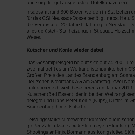
und sorgt für gut ausgelastete Hotelkapazitäten.
Insgesamt rund 300 Boxen werden in Stallzelten und
für das CSI Neustadt-Dosse benötigt, nebst Heu, S
die Veranstalter 20 Jahre Erfahrung in Neustadt-Do
alles gerüstet - Stallheizungen, Streugut, Holzschn
Wetter.
Kutscher und Konle wieder dabei
Das Gesamtpreisgeld beläuft sich auf 74.200 Euro 
zweimal geht es um Weltranglistenpunkte beim CS
Großen Preis des Landes Brandenburg am Sonntag
Deutschen Kreditbank AG am Samstag. Zwei Nam
Teilnehmerfeld, weil diese bereits im Januar 2019 
Kutscher (Bad Essen), der in beiden Weltrangliste
belegte und Hans-Peter Konle (Küps), Dritter im 
Brandenburg hinter Kutscher.
Leistungsstarke Mitbewerber kommen allein schon
großer Zahl: etwa Patrick Stühlmeyer (Steinfeld), 
Shootingstar Finja Bormann aus Königslutter, Stühl