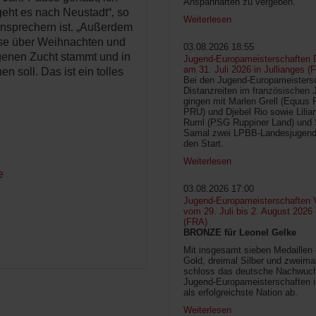
Anspannarten zu vergeben.
geht es nach Neustadt“, so
Weiterlesen
ensprechern ist. „Außerdem
use über Weihnachten und
03.08.2026 18:55
igenen Zucht stammt und in
Jugend-Europameisterschaften D
am 31. Juli 2026 in Jullianges (
 soll. Das ist ein tolles
Bei den Jugend-Europameisters
Distanzreiten im französischen 
gingen mit Marlen Grell (Equus 
PRU) und Djebel Rio sowie Lilia
Ruml (PSG Ruppiner Land) und 
Samal zwei LPBB-Landesjugend
den Start.
Weiterlesen
e
03.08.2026 17:00
Jugend-Europameisterschaften V
vom 29. Juli bis 2. August 2026
(FRA)
BRONZE für Leonel Gelke
Mit insgesamt sieben Medaillen
Gold, dreimal Silber und zweima
schloss das deutsche Nachwuc
Jugend-Europameisterschaften 
als erfolgreichste Nation ab.
Weiterlesen