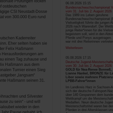
ationale Prüfungen locken
06.08.2026 15:15
nf ostdeutschen
Bundesnachwuchschampionat Vie
tägige CSI Neustadt-Dosse
vom 31. Juli bis 2. August 2026
Das 1989 ins Leben gerufene
etat von 300.000 Euro rund
Bundesnachwuchschampionat 
Vielseitigkeit führte die jungen 
2026 nach Warendorf. Der Wettb
junge Reiter*innen für die Vielsei
begeistern soll, wird in den Abte
eutschen Kaderreiter
Pferde und Ponys ausgetragen.
war mit drei Reiterinnen vertrete
inn. Eher selten haben sie
Weiterlesen
oder Felix Haßmann
en Herausforderungen am
05.08.2026 17:15
nau einen Tag zuhause und
Deutsche Jugend-Meisterschaft
Felix Haßmann aus dem
vom 30. Juli bis 2. August 2026
ionalen Turnier einen Sieg
GOLD für Nea-Renee Bonneß, 
Lianne Hankel, BRONZE für La
Gastgeber „langsam“
Libor sowie mehrere Platzieru
onnte Haßmann seinen 31.
LPBB-Fahrer*innen
Im Landkreis Harz in Sachsen-An
sich der deutsche Fahrsport-Na
über 140 Gespannen dem bunde
ihnachten und Silvester
Wettkampf um die Meisterschafts
ause zu sein“ - und will
Medaillen. Neun deutsche Jugen
Meisterschaftstitel waren bei d
aloubet wieder in den
Pferden in drei Altersklassen un
s Jahr Pause gehabt, ich