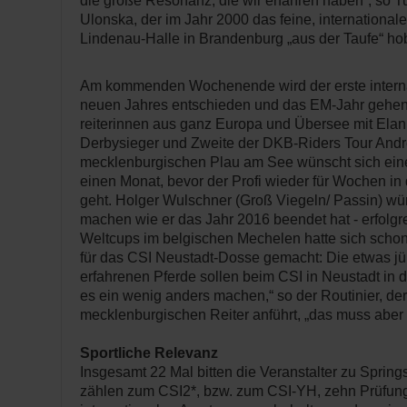
die große Resonanz, die wir erfahren haben“, so Tu
Ulonska, der im Jahr 2000 das feine, internationale
Lindenau-Halle in Brandenburg „aus der Taufe“ ho
Am kommenden Wochenende wird der erste interna
neuen Jahres entschieden und das EM-Jahr gehen 
reiterinnen aus ganz Europa und Übersee mit Elan
Derbysieger und Zweite der DKB-Riders Tour And
mecklenburgischen Plau am See wünscht sich eine
einen Monat, bevor der Profi wieder für Wochen in
geht. Holger Wulschner (Groß Viegeln/ Passin) wü
machen wie er das Jahr 2016 beendet hat - erfolgre
Weltcups im belgischen Mechelen hatte sich scho
für das CSI Neustadt-Dosse gemacht: Die etwas j
erfahrenen Pferde sollen beim CSI in Neustadt in 
es ein wenig anders machen,“ so der Routinier, der
mecklenburgischen Reiter anführt, „das muss aber 
Sportliche Relevanz
Insgesamt 22 Mal bitten die Veranstalter zu Spring
zählen zum CSI2*, bzw. zum CSI-YH, zehn Prüfun