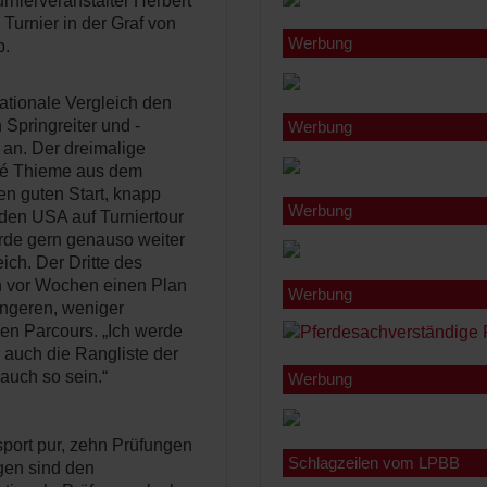
rnierveranstalter Herbert
 Turnier in der Graf von
Werbung
b.
tionale Vergleich den
Springreiter und -
Werbung
 an. Der dreimalige
ré Thieme aus dem
n guten Start, knapp
Werbung
 den USA auf Turniertour
rde gern genauso weiter
ich. Der Dritte des
n vor Wochen einen Plan
Werbung
üngeren, weniger
den Parcours. „Ich werde
 auch die Rangliste der
auch so sein.“
Werbung
sport pur, zehn Prüfungen
Schlagzeilen vom LPBB
gen sind den