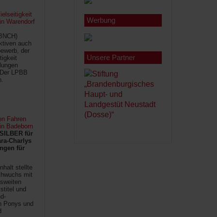
lseitigkeit
Werbung
 in Warendorf
(BNCH)
Aktiven auch
ewerb, der
Unsere Partner
tigkeit
ilungen
 Der LPBB
n.
en Fahren
 in Badeborn
SILBER für
ra-Charlys
ngen für
halt stellte
chwuchs mit
sweiten
titel und
d-
en Ponys und
d