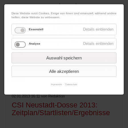
|
|
08. August 2026
Impressum
Kontakt
Datenschutz
Diese Website nutzt Cookies. Einige von ihnen sind essenziell, während andere
helfen, diese Website zu verbessern.
Details einblenden
Essenziell
Details einblenden
Analyse
Werbung
Auswahl speichern
Alle akzeptieren
Menü
Impressum
Datenschutz
02.01.2013 16:11
von Redaktion
CSI Neustadt-Dosse 2013:
Zeitplan/Startlisten/Ergebnisse