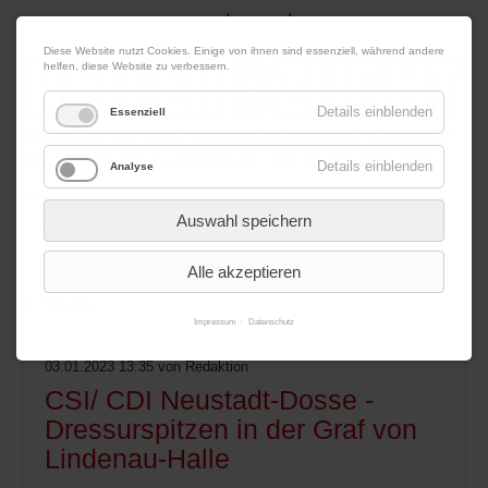
|
|
09. August 2026
Impressum
Kontakt
Datenschutz
Diese Website nutzt Cookies. Einige von ihnen sind essenziell, während andere
helfen, diese Website zu verbessern.
Details einblenden
Essenziell
Details einblenden
Analyse
Werbung
Auswahl speichern
Alle akzeptieren
Menü
Impressum
Datenschutz
03.01.2023 13:35
von Redaktion
CSI/ CDI Neustadt-Dosse -
Dressurspitzen in der Graf von
Lindenau-Halle