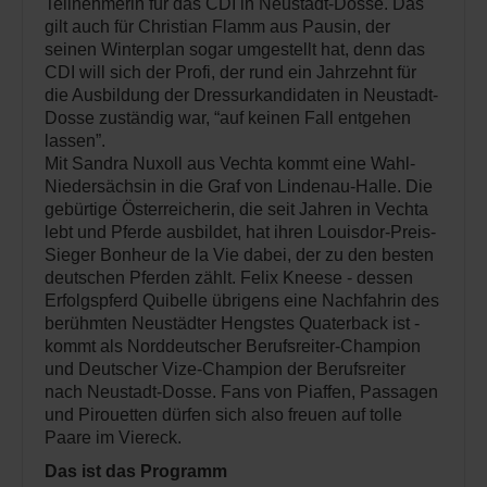
Teilnehmerin für das CDI in Neustadt-Dosse. Das
gilt auch für Christian Flamm aus Pausin, der
seinen Winterplan sogar umgestellt hat, denn das
CDI will sich der Profi, der rund ein Jahrzehnt für
die Ausbildung der Dressurkandidaten in Neustadt-
Dosse zuständig war, “auf keinen Fall entgehen
lassen”.
Mit Sandra Nuxoll aus Vechta kommt eine Wahl-
Niedersächsin in die Graf von Lindenau-Halle. Die
gebürtige Österreicherin, die seit Jahren in Vechta
lebt und Pferde ausbildet, hat ihren Louisdor-Preis-
Sieger Bonheur de la Vie dabei, der zu den besten
deutschen Pferden zählt. Felix Kneese - dessen
Erfolgspferd Quibelle übrigens eine Nachfahrin des
berühmten Neustädter Hengstes Quaterback ist -
kommt als Norddeutscher Berufsreiter-Champion
und Deutscher Vize-Champion der Berufsreiter
nach Neustadt-Dosse. Fans von Piaffen, Passagen
und Pirouetten dürfen sich also freuen auf tolle
Paare im Viereck.
Das ist das Programm