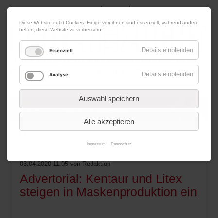
|
|
06. August 2026
Impressum
Kontakt
Datenschutz
Diese Website nutzt Cookies. Einige von ihnen sind essenziell, während andere
helfen, diese Website zu verbessern.
Details einblenden
Essenziell
Details einblenden
Analyse
Werbung
Auswahl speichern
Alle akzeptieren
Menü
Impressum
Datenschutz
03.04.2020 11:05
von Redaktion
Advertorial: Kentaur und Litex
steigen in Maskenproduktion ein