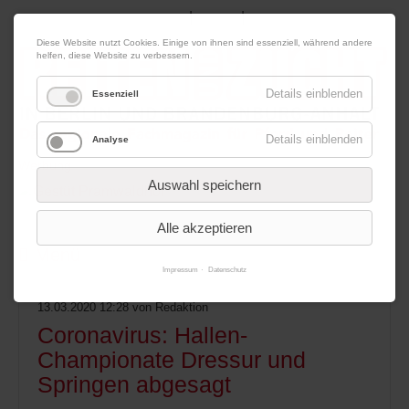
|
|
07. August 2026
Impressum
Kontakt
Datenschutz
Diese Website nutzt Cookies. Einige von ihnen sind essenziell, während andere
helfen, diese Website zu verbessern.
Details einblenden
Essenziell
Details einblenden
Analyse
Werbung
Auswahl speichern
Alle akzeptieren
Menü
Impressum
Datenschutz
13.03.2020 12:28
von Redaktion
Coronavirus: Hallen-
Championate Dressur und
Springen abgesagt