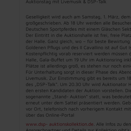
Auktionstag mit Livemusik & DSP-Talk
Geselligkeit wird auch am Samstag, 1. März, dem
großgeschrieben. Ab 18 Uhr werden alle Besuch
Deutschen Sportpferdes mit einem Gläschen Sek
Der Eintritt in die Auktionshalle ist frei, freie Pl
der Halle. Ganz gleich, wo – für beste Bewirtung
Goldenen Pflugs und des Il Cavallino ist auf Gut I
Kostenpflichtig vorab reserviert werden müssen 
Halle, Gala-Buffet um 19 Uhr im Auktionsring ink
Plätze ist allerdings groß, es stehen nur noch ei
Für Unterhaltung sorgt in dieser Phase des Aben
Livemusik. Zur Einstimmung gibt es bereits um 1
des „DSP-Talk“. Um 20.30 Uhr wird Auktionator 
den ersten Kandidaten der Auktion vorstellen. Die
sogenannte „Stand- Auktion“ statt, was bedeutet,
erneut unter dem Sattel präsentiert werden. Ge
vor Ort, telefonisch nach vorherigem Kontakt mit
über das Online-Portal
www.dsp- auktionskollektion.de
. Alle Infos zu de
Ansprechpartner und Details zur Kollektion gibt