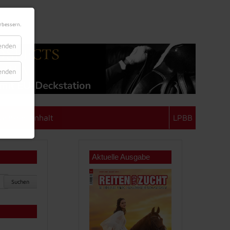
rbessern.
lenden
lenden
achsen-Anhalt
LPBB
Aktuelle Ausgabe
Suchen