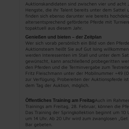
Auktionskandidaten sind zwischen vier und acht J
Hengste, die ihr Talent bereits unter dem Sattel 
finden sich ebenso darunter wie bereits hochdeko
altersentsprechend geförderte Pferde mit Turniere
topaktuell aus diesem Jahr.
Genießen und bieten – der Zeitplan
Wer sich vorab persönlich ein Bild von den Pfe
Auktionsteam heißt Sie auf Gut Ising willkommen
werden Interessenten im Stall und unter dem Sat
gewünscht, kann anschließend probegeritten werd
den Pferden und die Terminvergabe zum Testreite
Fritz Fleischmann unter der Mobilnummer +49 (0)
zur Verfügung. Probereiten der Auktionspferde ist
dem Tag der Auktion, möglich.
Auch im Rahmen
Öffentliches Training am Freitag
Trainings am Freitag, 28. Februar, können die Pf
Das Training der Springkollektion beginnt um 10 
um 14 Uhr. Ab 20 Uhr wird zum zwanglosen „Get 
Bar gebeten.