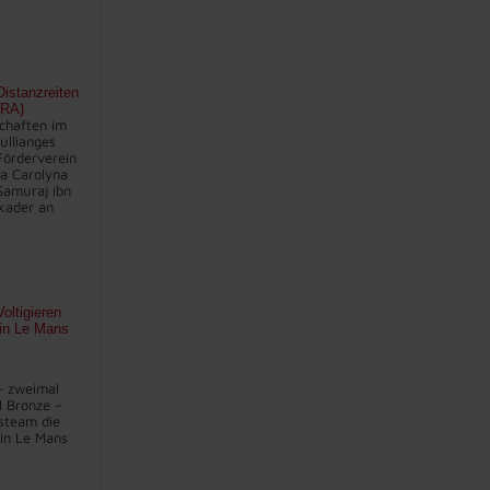
istanzreiten
FRA)
chaften im
ullianges
Förderverein
na Carolyna
Samuraj ibn
kader an
oltigieren
 in Le Mans
– zweimal
l Bronze –
steam die
in Le Mans