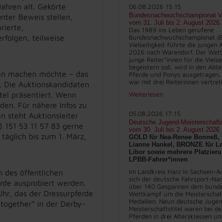
ahren alt. Gekörte
06.08.2026 15:15
Bundesnachwuchschampionat Vie
unter Beweis stellen,
vom 31. Juli bis 2. August 2026
rierte,
Das 1989 ins Leben gerufene
rfolgen, teilweise
Bundesnachwuchschampionat (
Vielseitigkeit führte die jungen
2026 nach Warendorf. Der Wett
junge Reiter*innen für die Vielse
begeistern soll, wird in den Abt
rden machen möchte – das
Pferde und Ponys ausgetragen.
war mit drei Reiterinnen vertret
. Die Auktionskandidaten
tel präsentiert. Wenn
Weiterlesen
en. Für nähere Infos zu
05.08.2026 17:15
n steht Auktionsleiter
Deutsche Jugend-Meisterschaft
 151 53 11 57 83 gerne
vom 30. Juli bis 2. August 2026
 täglich bis zum 1. März,
GOLD für Nea-Renee Bonneß, 
Lianne Hankel, BRONZE für La
Libor sowie mehrere Platzieru
LPBB-Fahrer*innen
Im Landkreis Harz in Sachsen-An
 des öffentlichen
sich der deutsche Fahrsport-Na
erde ausprobiert werden.
über 140 Gespannen dem bunde
Uhr, das der Dressurpferde
Wettkampf um die Meisterschaft
Medaillen. Neun deutsche Juge
together“ in der Derby-
Meisterschaftstitel waren bei d
Pferden in drei Altersklassen un