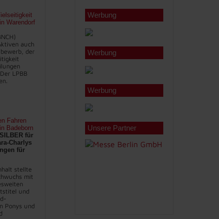
Werbung
lseitigkeit
 in Warendorf
BNCH)
 Aktiven auch
bewerb, der
Werbung
itigkeit
eilungen
 Der LPBB
en.
Werbung
en Fahren
Unsere Partner
 in Badeborn
SILBER für
ra-Charlys
ngen für
halt stellte
chwuchs mit
sweiten
stitel und
nd-
en Ponys und
d