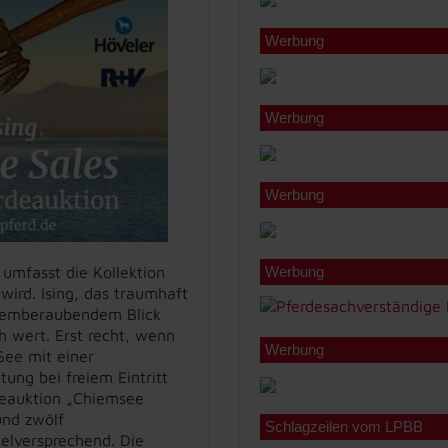
Werbung
Werbung
Werbung
umfasst die Kollektion
Werbung
wird. Ising, das traumhaft
atemberaubendem Blick
 wert. Erst recht, wenn
Werbung
See mit einer
ung bei freiem Eintritt
rdeauktion „Chiemsee
und zwölf
Schlagzeilen vom LPBB
ielversprechend. Die