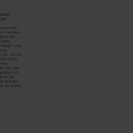
tädter
und
surturnier
er Premiere
länzt der
f dem
 Haupt- und
) am
30. Juli bis
rten Stern.
emie
ie Kür, die
setzte sich
l an die
lls aus den
lix im Grand