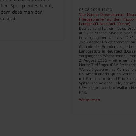
hen Sportpferdes kennt,
03.08.2026 14:20
ondern dass man den
Vier-Sterne-Dressurturnier „Neus
n lässt.
Pferdesommer“ auf dem Haupt- 
Landgestüt Neustadt (Dosse)
Deutschland hat ein neues Dres
auf Vier-Sterne-Niveau: Nach d
im vergangenen Jahr als CDI3* g
„Neustädter Pferdesommer“ au
Gelände des Brandenburgischen
Landgestüts in Neustadt (Dosse
vergangenen Wochenende – vom 
2. August 2026 – mit einem vie
Moritz Treffinger (PSV Reitakad
Werder) gewann mit Morricone d
US-Amerikanerin Quinn Iverson 
mit Gremlin im Grand Prix Specia
Spitze und Adienne Lyle, ebenfa
USA, siegte mit dem Wallach He
Prix.
Weiterlesen