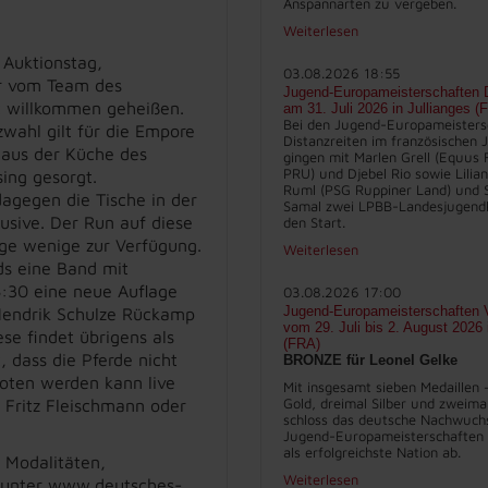
Anspannarten zu vergeben.
Weiterlesen
 Auktionstag,
03.08.2026 18:55
er vom Team des
Jugend-Europameisterschaften D
t willkommen geheißen.
am 31. Juli 2026 in Jullianges (
Bei den Jugend-Europameisters
atzwahl gilt für die Empore
Distanzreiten im französischen J
 aus der Küche des
gingen mit Marlen Grell (Equus 
PRU) und Djebel Rio sowie Lilia
sing gesorgt.
Ruml (PSG Ruppiner Land) und 
dagegen die Tische in der
Samal zwei LPBB-Landesjugend
lusive. Der Run auf diese
den Start.
nige wenige zur Verfügung.
Weiterlesen
ds eine Band mit
8:30 eine neue Auflage
03.08.2026 17:00
Jugend-Europameisterschaften V
Hendrik Schulze Rückamp
vom 29. Juli bis 2. August 2026
se findet übrigens als
(FRA)
 dass die Pferde nicht
BRONZE für Leonel Gelke
boten werden kann live
Mit insgesamt sieben Medaillen 
Gold, dreimal Silber und zweima
 Fritz Fleischmann oder
schloss das deutsche Nachwuch
Jugend-Europameisterschaften 
als erfolgreichste Nation ab.
n Modalitäten,
Weiterlesen
’s unter www.deutsches-