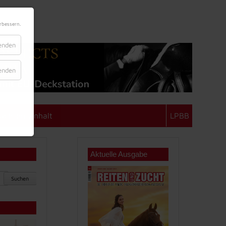
rbessern.
lenden
lenden
achsen-Anhalt
LPBB
Aktuelle Ausgabe
Suchen