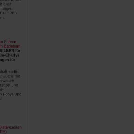
itigkeit
eilungen
 Der LPBB
en.
en Fahren
 in Badeborn
SILBER für
ra-Charlys
ngen für
halt stellte
chwuchs mit
sweiten
stitel und
nd-
en Ponys und
d
istanzreiten
FRA)