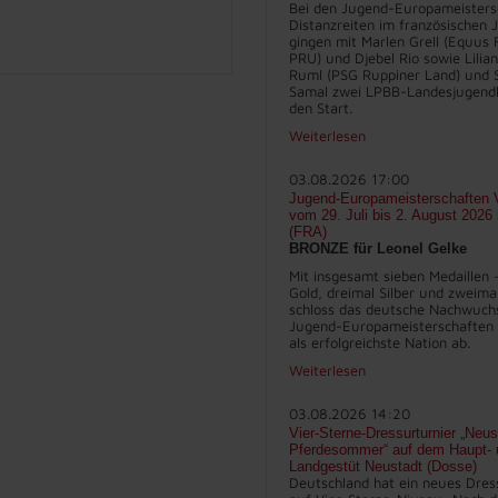
Bei den Jugend-Europameisters
Distanzreiten im französischen J
gingen mit Marlen Grell (Equus 
PRU) und Djebel Rio sowie Lilia
Ruml (PSG Ruppiner Land) und 
Samal zwei LPBB-Landesjugend
den Start.
Weiterlesen
03.08.2026 17:00
Jugend-Europameisterschaften V
vom 29. Juli bis 2. August 2026
(FRA)
BRONZE für Leonel Gelke
Mit insgesamt sieben Medaillen 
Gold, dreimal Silber und zweima
schloss das deutsche Nachwuch
Jugend-Europameisterschaften 
als erfolgreichste Nation ab.
Weiterlesen
03.08.2026 14:20
Vier-Sterne-Dressurturnier „Neus
Pferdesommer“ auf dem Haupt- 
Landgestüt Neustadt (Dosse)
Deutschland hat ein neues Dres