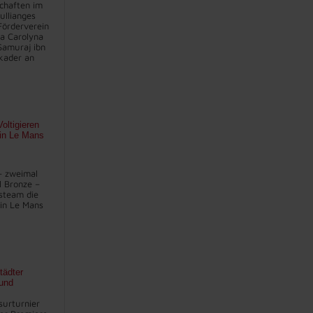
chaften im
ullianges
Förderverein
na Carolyna
Samuraj ibn
kader an
oltigieren
 in Le Mans
– zweimal
l Bronze –
steam die
in Le Mans
tädter
und
surturnier