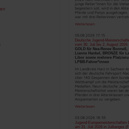
junge Reiter*innen für die Vielse
begeistern soll, wird in den Abt
ten
Pferde und Ponys ausgetragen.
war mit drei Reiterinnen vertret
Weiterlesen
05.08.2026 17:15
Deutsche Jugend-Meisterschaft
6
vom 30. Juli bis 2. August 2026
GOLD für Nea-Renee Bonneß, 
Lianne Hankel, BRONZE für La
Libor sowie mehrere Platzieru
LPBB-Fahrer*innen
Im Landkreis Harz in Sachsen-An
sich der deutsche Fahrsport-Na
über 140 Gespannen dem bunde
Wettkampf um die Meisterschaft
Medaillen. Neun deutsche Juge
Meisterschaftstitel waren bei d
Pferden in drei Altersklassen un
Anspannarten zu vergeben.
Weiterlesen
03.08.2026 18:55
Jugend-Europameisterschaften D
am 31. Juli 2026 in Jullianges (