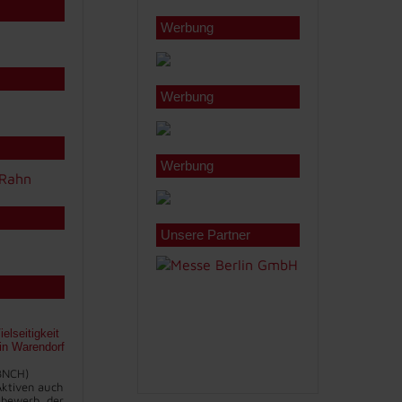
Werbung
Werbung
Werbung
Unsere Partner
lseitigkeit
 in Warendorf
BNCH)
 Aktiven auch
bewerb, der