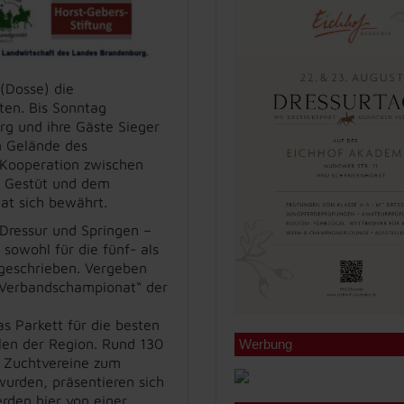
(Dosse) die
ten. Bis Sonntag
rg und ihre Gäste Sieger
m Gelände des
 Kooperation zwischen
m Gestüt und dem
at sich bewährt.
 Dressur und Springen –
owohl für die fünf- als
geschrieben. Vergeben
a Verbandschampionat“ der
t.
s Parkett für die besten
len der Region. Rund 130
Werbung
r Zuchtvereine zum
urden, präsentieren sich
den hier von einer