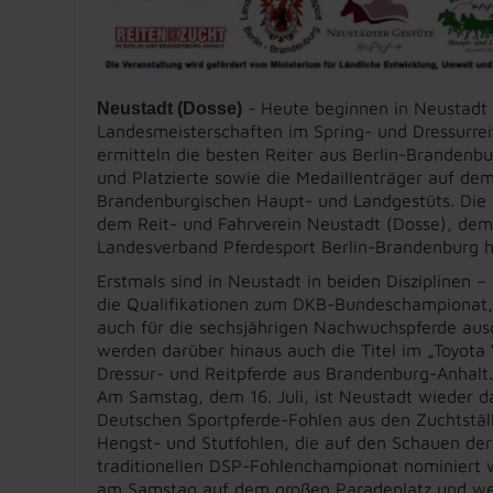
- Heute beginnen in Neustadt 
Neustadt (Dosse)
Landesmeisterschaften im Spring- und Dressurrei
ermitteln die besten Reiter aus Berlin-Brandenbu
und Platzierte sowie die Medaillenträger auf de
Brandenburgischen Haupt- und Landgestüts. Die
dem Reit- und Fahrverein Neustadt (Dosse), de
Landesverband Pferdesport Berlin-Brandenburg h
Erstmals sind in Neustadt in beiden Disziplinen –
die Qualifikationen zum DKB-Bundeschampionat, s
auch für die sechsjährigen Nachwuchspferde aus
werden darüber hinaus auch die Titel im „Toyot
Dressur- und Reitpferde aus Brandenburg-Anhal
Am Samstag, dem 16. Juli, ist Neustadt wieder da
Deutschen Sportpferde-Fohlen aus den Zuchtstäl
Hengst- und Stutfohlen, die auf den Schauen de
traditionellen DSP-Fohlenchampionat nominiert w
am Samstag auf dem großen Paradeplatz und wer