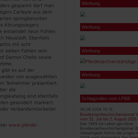
Werbung
nders gespannt darf man
iegers Carleyle aus dem
erten springbetonten
es Körungssiegers
Werbung
 entsendet neun Fohlen
h Neustadt. Ebenfalls
ntis mit acht
 sieben Fohlen sein.
Werbung
ird Damon Chello sowie
 Pomme.
 gibt es auf der
Werbung
 werden von ausgewählten
en Teilnehmer präsentiert.
ber die
ungskatalog sind ebenfalls
Schlagzeilen vom LPBB
hlen gesondert markiert.
eder Verbandsmitarbeiter
06.08.2026 15:15
Bundesnachwuchschampionat Vie
vom 31. Juli bis 2. August 2026
Das 1989 ins Leben gerufene
nter
www.pferde-
Bundesnachwuchschampionat (
Vielseitigkeit führte die jungen
2026 nach Warendorf. Der Wett