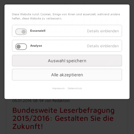
|
|
09. August 2026
Impressum
Kontakt
Datenschutz
Diese Website nutzt Cookies. Einige von ihnen sind essenziell, während andere
helfen, diese Website zu verbessern.
Details einblenden
Essenziell
Details einblenden
Analyse
Werbung
Auswahl speichern
Alle akzeptieren
Menü
Impressum
Datenschutz
05.01.2016 08:54
von Redaktion
Bundesweite Leserbefragung
2015/2016: Gestalten Sie die
Zukunft!