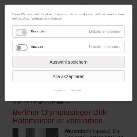
|
|
08. August 2026
Impressum
Kontakt
Datenschutz
Diese Website nutzt Cookies. Einige von ihnen sind essenziell, während andere
helfen, diese Website zu verbessern.
Details einblenden
Essenziell
Details einblenden
Analyse
Werbung
Auswahl speichern
Alle akzeptieren
Menü
Impressum
Datenschutz
01.09.2017 12:42
von Redaktion
Berliner Olympiasieger Dirk
Hafemeister ist verstorben
Warendorf
(fn-press). Der