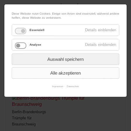
|
|
07. August 2026
Impressum
Kontakt
Datenschutz
Diese Website nutzt Cookies. Einige von ihnen sind essenziell, während andere
helfen, diese Website zu verbessern.
Werbung
Details einblenden
Essenziell
Details einblenden
Analyse
Menü
Auswahl speichern
28.02.2014 14:43
von Redaktion
Alle akzeptieren
Berlin-Brandenburgs Trümpfe für
Braunschweig
Impressum
Datenschutz
Berlin-Brandenburgs
Trümpfe für
Braunschweig