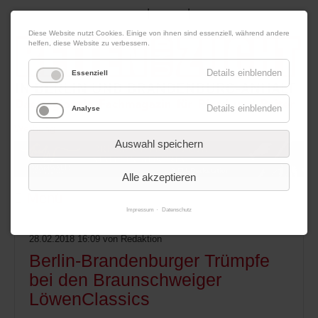
|
|
09. August 2026
Impressum
Kontakt
Datenschutz
Diese Website nutzt Cookies. Einige von ihnen sind essenziell, während andere
helfen, diese Website zu verbessern.
Details einblenden
Essenziell
Details einblenden
Analyse
Werbung
Auswahl speichern
Alle akzeptieren
Menü
Impressum
Datenschutz
28.02.2018 16:09
von Redaktion
Berlin-Brandenburger Trümpfe
bei den Braunschweiger
LöwenClassics