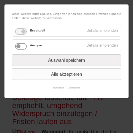
|
|
06. August 2026
Impressum
Kontakt
Datenschutz
Diese Website nutzt Cookies. Einige von ihnen sind essenziell, während andere
helfen, diese Website zu verbessern.
Werbung
Details einblenden
Essenziell
Details einblenden
Analyse
Menü
Auswahl speichern
09.05.2014 14:52
von Redaktion
Alle akzeptieren
Beitragsbescheide zur
landwirtschaftlichen
Impressum
Datenschutz
Berufsgenossenschaft - FN
empfiehlt, umgehend
Widerspruch einzulegen /
Fristen laufen aus
Warendorf
- Für große Unsicherheit