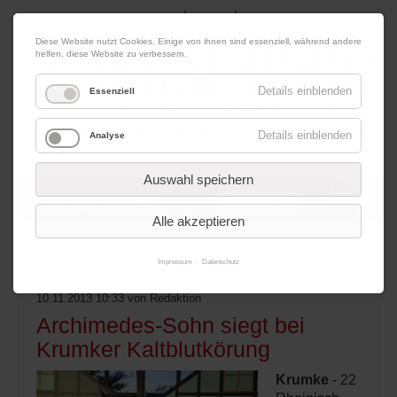
|
|
07. August 2026
Impressum
Kontakt
Datenschutz
Diese Website nutzt Cookies. Einige von ihnen sind essenziell, während andere
helfen, diese Website zu verbessern.
Details einblenden
Essenziell
Details einblenden
Analyse
Werbung
Auswahl speichern
Alle akzeptieren
Menü
Impressum
Datenschutz
10.11.2013 10:33
von Redaktion
Archimedes-Sohn siegt bei
Krumker Kaltblutkörung
Krumke
- 22