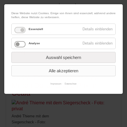
|
|
08. August 2026
Impressum
Kontakt
Datenschutz
Diese Website nutzt Cookies. Einige von ihnen sind essenziell, während andere
helfen, diese Website zu verbessern.
Werbung
Details einblenden
Essenziell
Details einblenden
Analyse
Menü
Auswahl speichern
25.03.2014 14:40
von Redaktion
Alle akzeptieren
André Thieme gewinnt eine
Million Dollar Grand Prix in
Impressum
Datenschutz
Ocala
André Thieme mit dem
Siegerscheck - Foto: