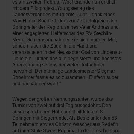
es am zweiten Februar-Wochenende nun endlich
mit dem Pilotprojekt „Youngstertag des
Landesverbandes mit Talente-Cup“ – dank eines
Max-Hilmar Borchert, dem zur Zeit erfolgreichsten
Springreiter der Region, seines Vater Andreas und
einer engagierten Helferschar des RV Stechlin-
Menz. Gemeinsam nahmen sie nicht nur den Mut,
sondern auch die Zügel in die Hand und
veranstalteten in der Neustädter Graf von Lindenau-
Halle ein Turnier, das alle begeisterte und höchstes
Anerkennung seitens der vielen Teilnehmer
hervorrief. Der oftmalige Landesmeister Siegmar
Stroehmer fasste es so zusammen: „Einfach super
und nachahmenswert.“
Wegen der großen Nennungszahlen wurde das
Turnier von zwei auf drei Tag ausgedehnt. Den
ausgesprochenen Höhepunkt bildete ein S-
Springen mit Siegerrunde. Als Beste unter den 53
Teilnehmern erwies Christin Wascher aus Redefin
auf ihrer Stute Sweet Peppina. In der Entscheidung