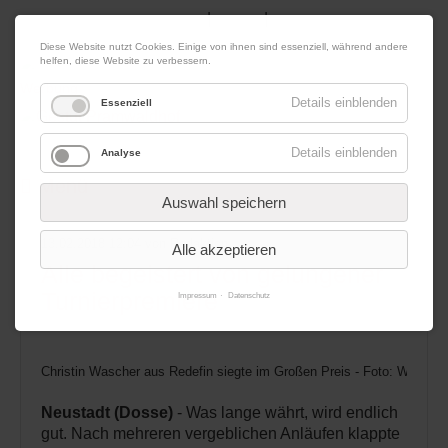
|
|
08. August 2026
Impressum
Kontakt
Datenschutz
Diese Website nutzt Cookies. Einige von ihnen sind essenziell, während andere
helfen, diese Website zu verbessern.
Werbung
Details einblenden
Essenziell
Details einblenden
Analyse
Menü
Auswahl speichern
13.02.2018 12:04
von Redaktion
Alle akzeptieren
Alle begeistert von gelungener
Turnierpremiere
Impressum
Datenschutz
Christin Wascher aus Redefin siegte im Großen Preis - Foto: Wille
Neustadt (Dosse)
- Was lange währt, wird endlich
gut. Nach mehreren vergeblichen Anläufen klappte