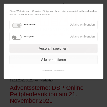
|
|
07. August 2026
Impressum
Kontakt
Datenschutz
Diese Website nutzt Cookies. Einige von ihnen sind essenziell, während andere
helfen, diese Website zu verbessern.
Details einblenden
Essenziell
Details einblenden
Analyse
Werbung
Auswahl speichern
Alle akzeptieren
Menü
Impressum
Datenschutz
19.11.2021 08:23
von Redaktion
Adventssterne: DSP-Online-
Reitpferdeauktion am 21.
November 2021