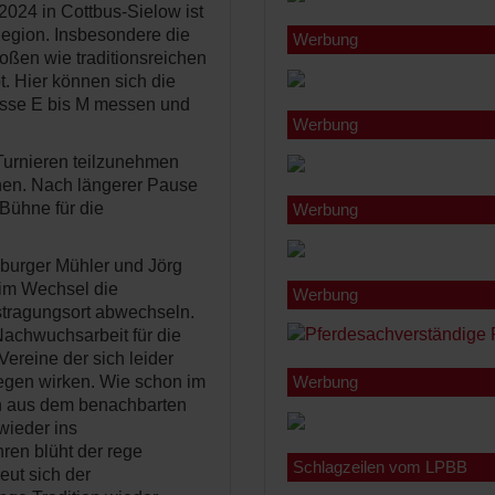
024 in Cottbus-Sielow ist
Region. Insbesondere die
Werbung
oßen wie traditionsreichen
bt. Hier können sich die
lasse E bis M messen und
Werbung
 Turnieren teilzunehmen
nnen. Nach längerer Pause
Bühne für die
Werbung
eburger Mühler und Jörg
 im Wechsel die
Werbung
stragungsort abwechseln.
Nachwuchsarbeit für die
Vereine der sich leider
Werbung
gegen wirken. Wie schon im
rn aus dem benachbarten
wieder ins
ren blüht der rege
Schlagzeilen vom LPBB
eut sich der