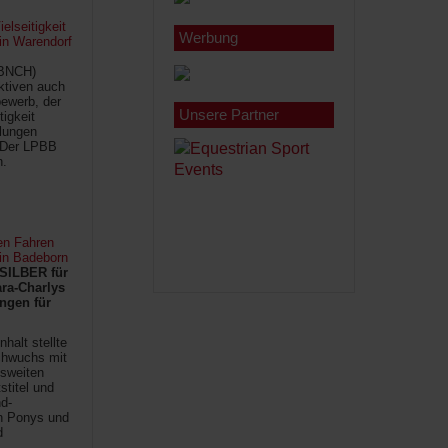
lseitigkeit
Werbung
 in Warendorf
(BNCH)
Aktiven auch
ewerb, der
Unsere Partner
tigkeit
ilungen
 Der LPBB
n.
en Fahren
 in Badeborn
SILBER für
ra-Charlys
ngen für
halt stellte
chwuchs mit
sweiten
titel und
d-
en Ponys und
d