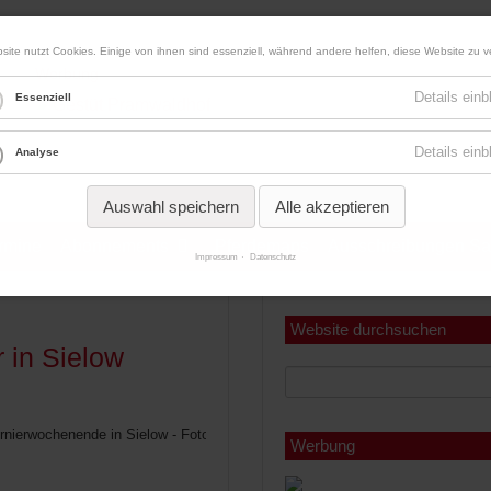
site nutzt Cookies. Einige von ihnen sind essenziell, während andere helfen, diese Website zu v
Werbung
Details ein
Essenziell
Details ein
Analyse
Auswahl speichern
Alle akzeptieren
ermine
Abonnements
Pferdemaps
Ausschreibungen Sa
Impressum
Datenschutz
Miniabonnement
Jahresabonnement
Website durchsuchen
 in Sielow
urnierwochenende in Sielow - Foto:
Werbung