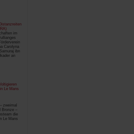
istanzreiten
FRA)
chaften im
Jullianges
Förderverein
na Carolyna
Samuraj ibn
kader an
oltigieren
 in Le Mans
 – zweimal
l Bronze –
hsteam die
in Le Mans