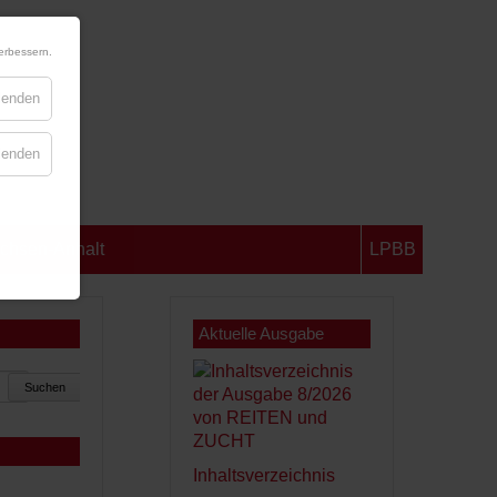
erbessern.
blenden
blenden
chsen-Anhalt
LPBB
Aktuelle Ausgabe
Suchen
Inhaltsverzeichnis