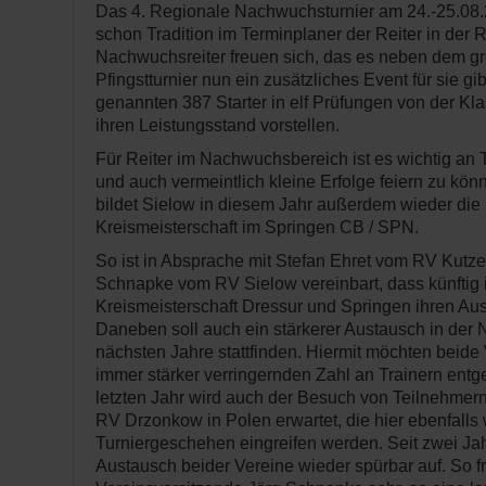
Das 4. Regionale Nachwuchsturnier am 24.-25.08.2
schon Tradition im Terminplaner der Reiter in der 
Nachwuchsreiter freuen sich, das es neben dem gr
Pfingstturnier nun ein zusätzliches Event für sie gi
genannten 387 Starter in elf Prüfungen von der K
ihren Leistungsstand vorstellen.
Für Reiter im Nachwuchsbereich ist es wichtig an
und auch vermeintlich kleine Erfolge feiern zu kö
bildet Sielow in diesem Jahr außerdem wieder die 
Kreismeisterschaft im Springen CB / SPN.
So ist in Absprache mit Stefan Ehret vom RV Kutz
Schnapke vom RV Sielow vereinbart, dass künftig
Kreismeisterschaft Dressur und Springen ihren Au
Daneben soll auch ein stärkerer Austausch in der 
nächsten Jahre stattfinden. Hiermit möchten beide 
immer stärker verringernden Zahl an Trainern ent
letzten Jahr wird auch der Besuch von Teilnehme
RV Drzonkow in Polen erwartet, die hier ebenfalls 
Turniergeschehen eingreifen werden. Seit zwei Jah
Austausch beider Vereine wieder spürbar auf. So fr