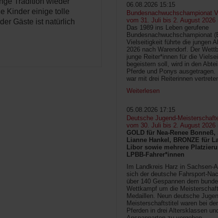
nge Tradition wieder
06.08.2026 15:15
e Kinder einige tolle
Bundesnachwuchschampionat Vie
vom 31. Juli bis 2. August 2026
er Gäste ist natürlich
Das 1989 ins Leben gerufene
Bundesnachwuchschampionat 
Vielseitigkeit führte die jungen 
2026 nach Warendorf. Der Wettb
junge Reiter*innen für die Vielsei
begeistern soll, wird in den Abte
Pferde und Ponys ausgetragen.
war mit drei Reiterinnen vertrete
Weiterlesen
05.08.2026 17:15
Deutsche Jugend-Meisterschaft
vom 30. Juli bis 2. August 2026
GOLD für Nea-Renee Bonneß, 
Lianne Hankel, BRONZE für La
Libor sowie mehrere Platzieru
LPBB-Fahrer*innen
Im Landkreis Harz in Sachsen-An
sich der deutsche Fahrsport-Na
über 140 Gespannen dem bunde
Wettkampf um die Meisterschafts
Medaillen. Neun deutsche Jugen
Meisterschaftstitel waren bei d
Pferden in drei Altersklassen un
Anspannarten zu vergeben.