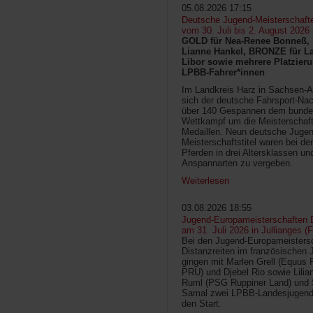
05.08.2026 17:15
Deutsche Jugend-Meisterschaft
vom 30. Juli bis 2. August 2026
GOLD für Nea-Renee Bonneß, 
Lianne Hankel, BRONZE für La
Libor sowie mehrere Platzieru
LPBB-Fahrer*innen
Im Landkreis Harz in Sachsen-An
sich der deutsche Fahrsport-Na
über 140 Gespannen dem bunde
Wettkampf um die Meisterschafts
Medaillen. Neun deutsche Jugen
Meisterschaftstitel waren bei d
Pferden in drei Altersklassen un
Anspannarten zu vergeben.
Weiterlesen
03.08.2026 18:55
Jugend-Europameisterschaften D
am 31. Juli 2026 in Jullianges (
Bei den Jugend-Europameisters
Distanzreiten im französischen 
gingen mit Marlen Grell (Equus 
PRU) und Djebel Rio sowie Lilia
Ruml (PSG Ruppiner Land) und 
Samal zwei LPBB-Landesjugend
den Start.