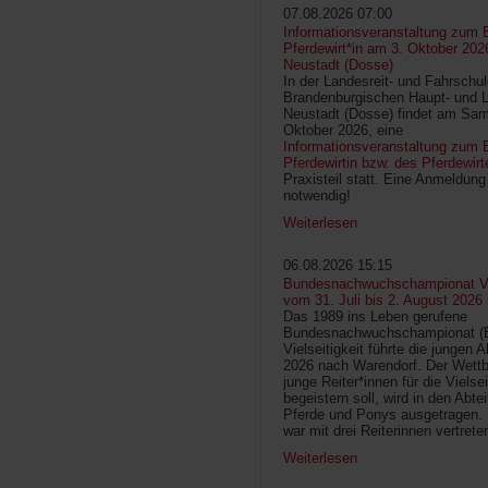
07.08.2026 07:00
Informationsveranstaltung zum 
Pferdewirt*in am 3. Oktober 202
Neustadt (Dosse)
In der Landesreit- und Fahrschu
Brandenburgischen Haupt- und 
Neustadt (Dosse) findet am Sam
Oktober 2026, eine
Informationsveranstaltung zum B
Pferdewirtin bzw. des Pferdewirt
Praxisteil statt. Eine Anmeldung 
notwendig!
Weiterlesen
06.08.2026 15:15
Bundesnachwuchschampionat Vie
vom 31. Juli bis 2. August 2026
Das 1989 ins Leben gerufene
Bundesnachwuchschampionat 
Vielseitigkeit führte die jungen 
2026 nach Warendorf. Der Wettb
junge Reiter*innen für die Vielsei
begeistern soll, wird in den Abte
Pferde und Ponys ausgetragen.
war mit drei Reiterinnen vertrete
Weiterlesen