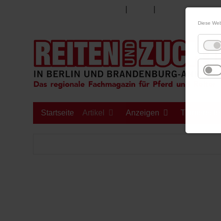
|
|
08. August 2026
Impressum
Kontakt
Datenschutz
Diese Web
Startseite
Artikel
Anzeigen
Turniere/T
Aktuell
Kleinanzeigen
Sport
hippoMarkt
Zucht
Mediadaten 2026
Nachrichten-Archiv
Anzeigentermine 2026