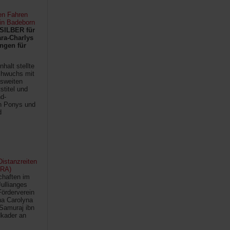
en Fahren
 in Badeborn
SILBER für
ra-Charlys
ngen für
halt stellte
chwuchs mit
sweiten
titel und
d-
en Ponys und
d
istanzreiten
FRA)
chaften im
Jullianges
Förderverein
na Carolyna
Samuraj ibn
kader an