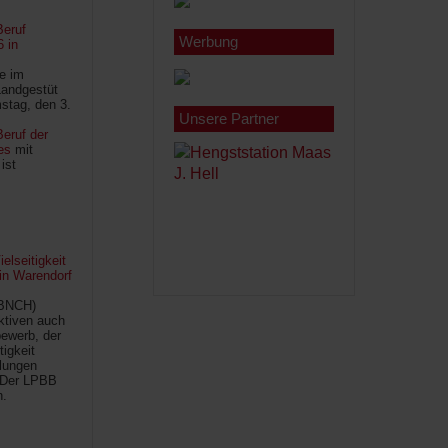
Beruf
Werbung
6 in
le im
Landgestüt
stag, den 3.
Unsere Partner
eruf der
es
mit
ist
lseitigkeit
 in Warendorf
(BNCH)
Aktiven auch
ewerb, der
tigkeit
ilungen
 Der LPBB
n.