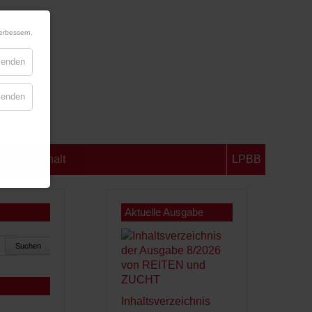
erbessern.
blenden
blenden
chsen-Anhalt
LPBB
Aktuelle Ausgabe
Suchen
Inhaltsverzeichnis