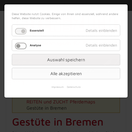
|
|
08. August 2026
Impressum
Kontakt
Datenschutz
Diese Website nutzt Cookies. Einige von ihnen sind essenziell, während andere
helfen, diese Website zu verbessern.
Details einblenden
Essenziell
Details einblenden
Analyse
Werbung
Auswahl speichern
Alle akzeptieren
Menü
Impressum
Datenschutz
REITEN und ZUCHT
Pferdemaps
Gestüte in Bremen
Gestüte in Bremen